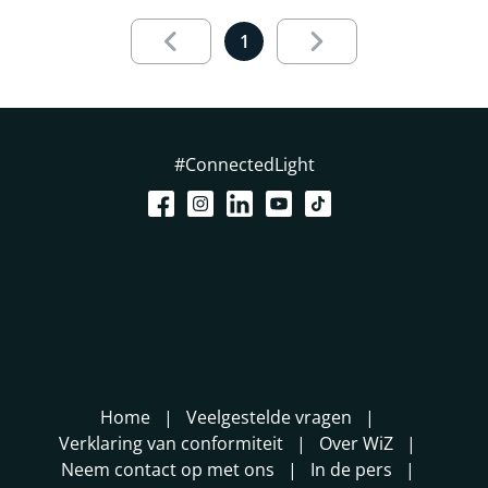
aria.live.1.out.of.1
1
#ConnectedLight
Home
Veelgestelde vragen
Verklaring van conformiteit
Over WiZ
Neem contact op met ons
In de pers