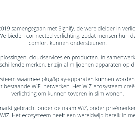
 2019 samengegaan met Signify, de wereldleider in verli
. We bieden connected verlichting, zodat mensen hun da
comfort kunnen ondersteunen.
oplossingen, cloudservices en producten. In samenwer
chillende merken. Er zijn al miljoenen apparaten op de
systeem waarmee plug&play-apparaten kunnen worden b
met bestaande WiFi-netwerken. Het WiZ-ecosysteem cre
verlichting om kunnen toveren in slim wonen.
markt gebracht onder de naam WiZ, onder privémerken
 WiZ. Het ecosysteem heeft een wereldwijd bereik in m