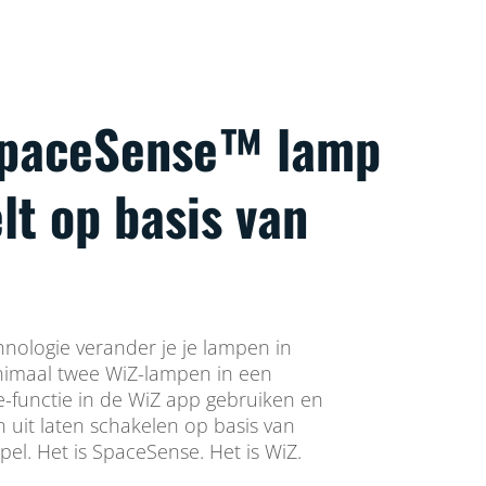
SpaceSense™ lamp
lt op basis van
ologie verander je je lampen in
imaal twee WiZ-lampen in een
-functie in de WiZ app gebruiken en
 uit laten schakelen op basis van
pel. Het is SpaceSense. Het is WiZ.