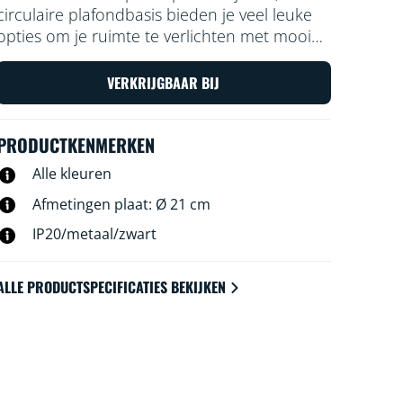
circulaire plafondbasis bieden je veel leuke
opties om je ruimte te verlichten met mooi
kleurrijk licht. Kies eenvoudig een lichtscène
voor een specifieke activiteit of laat de app al
VERKRIJGBAAR BIJ
het werk doen met geautomatiseerde
routines en geniet met deze opbouwspot
PRODUCTKENMERKEN
van het perfecte licht.
Alle kleuren
Afmetingen plaat: Ø 21 cm
IP20/metaal/zwart
ALLE PRODUCTSPECIFICATIES BEKIJKEN