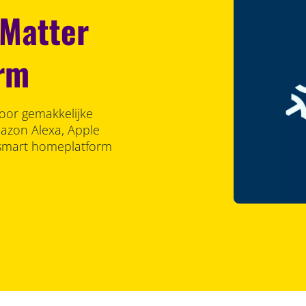
 Matter
rm
door gemakkelijke
mazon Alexa, Apple
smart homeplatform