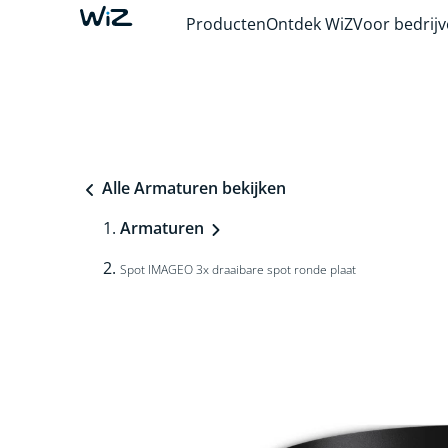
Producten
Ontdek WiZ
Voor bedrij
Alle Armaturen bekijken
Armaturen
Spot IMAGEO 3x draaibare spot ronde plaat