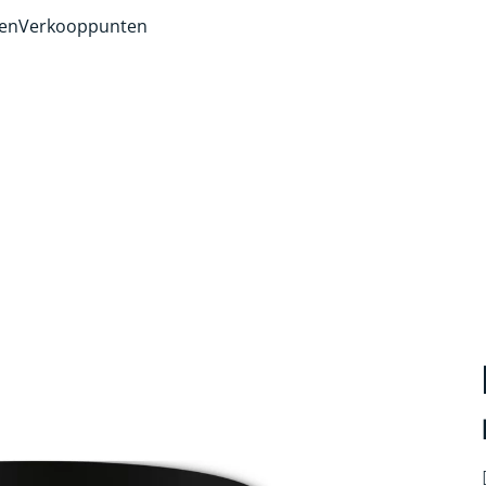
ven
Verkooppunten