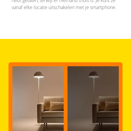
hebt gelaten, terwijl er niemand thuis is. Je kunt ze
vanaf elke locatie uitschakelen met je smartphone.