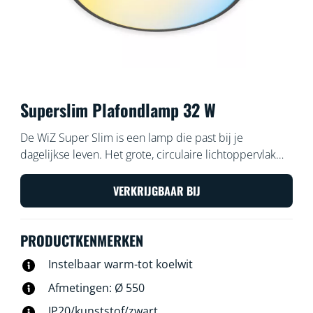
Superslim Plafondlamp 32 W
De WiZ Super Slim is een lamp die past bij je
dagelijkse leven. Het grote, circulaire lichtoppervlak
vult je ruimte met koelblauw licht, zodat je je goed
kunt concentreren of met zacht en warm licht,
VERKRIJGBAAR BIJ
waarmee je kunt ontspannen.
PRODUCTKENMERKEN
Instelbaar warm-tot koelwit
Afmetingen: Ø 550
IP20/kunststof/zwart