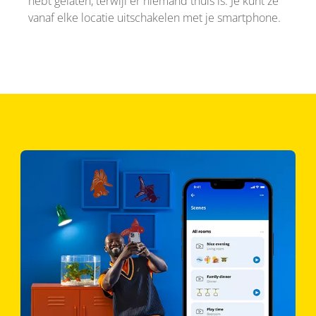
hebt gelaten, terwijl er niemand thuis is. Je kunt ze
vanaf elke locatie uitschakelen met je smartphone.