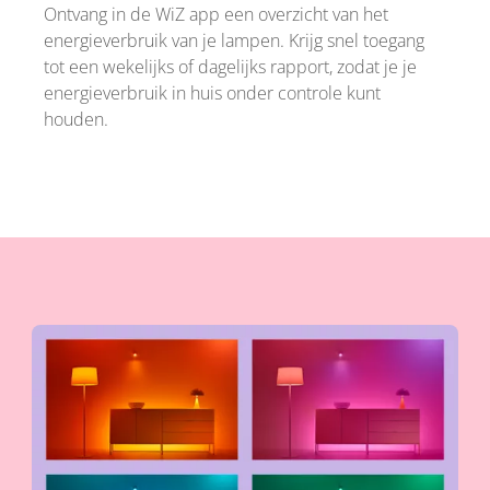
Ontvang in de WiZ app een overzicht van het
energieverbruik van je lampen. Krijg snel toegang
tot een wekelijks of dagelijks rapport, zodat je je
energieverbruik in huis onder controle kunt
houden.