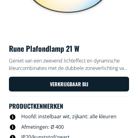
Rune Plafondlamp 21 W
Geniet van een zwevend lichteffect en dynamische
kleurcombinaties met de dubbele zoneverlichting van
de Rune LED-plafondlamp. Creëer gepersonaliseerde
lichtscènes met de centrale zone voor helder koel of
VERKRIJGBAAR BIJ
sfeervol warmwit licht in combinatie met een ring van
kleurrijk licht. Zo weet je elke keer weer je gasten te
PRODUCTKENMERKEN
verrassen.
Hoofd: instelbaar wit, zijkant: alle kleuren
Afmetingen: Ø 400
IP20/kunststof/zwart