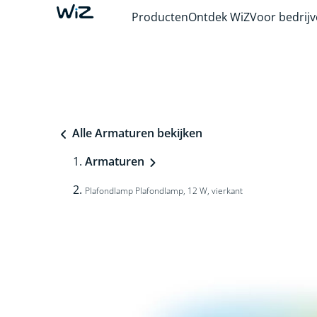
Producten
Ontdek WiZ
Voor bedrij
Alle Armaturen bekijken
Armaturen
Plafondlamp Plafondlamp, 12 W, vierkant