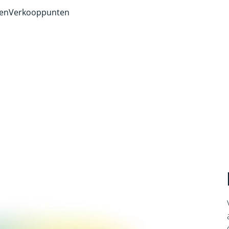
ven
Verkooppunten