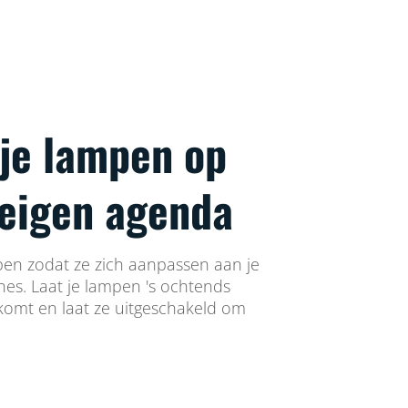
 je lampen op
 eigen agenda
en zodat ze zich aanpassen aan je
ines. Laat je lampen 's ochtends
 komt en laat ze uitgeschakeld om