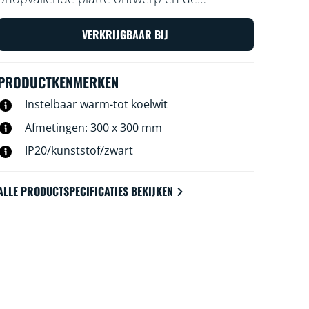
eenvoudige installatie zorgen ervoor dat het
comfortabel en naadloos aansluit op je
VERKRIJGBAAR BIJ
interieur.
PRODUCTKENMERKEN
Instelbaar warm-tot koelwit
Afmetingen: 300 x 300 mm
IP20/kunststof/zwart
ALLE PRODUCTSPECIFICATIES BEKIJKEN