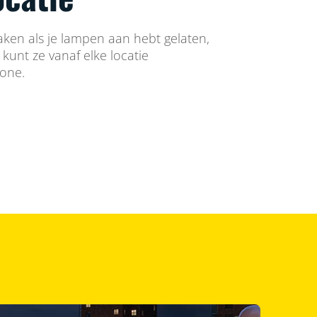
aken als je lampen aan hebt gelaten,
e kunt ze vanaf elke locatie
hone.