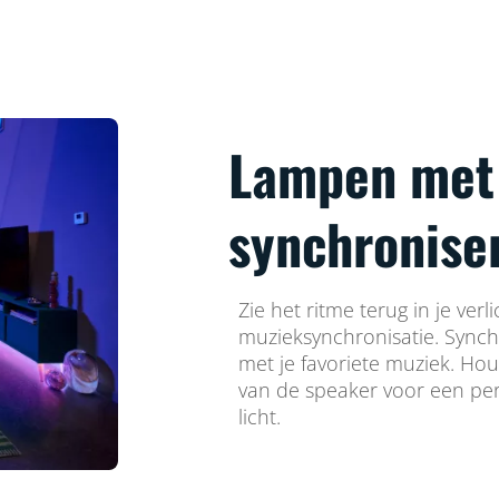
Lampen met
synchronise
Zie het ritme terug in je ver
muzieksynchronisatie. Synchr
met je favoriete muziek. Ho
van de speaker voor een per
licht.