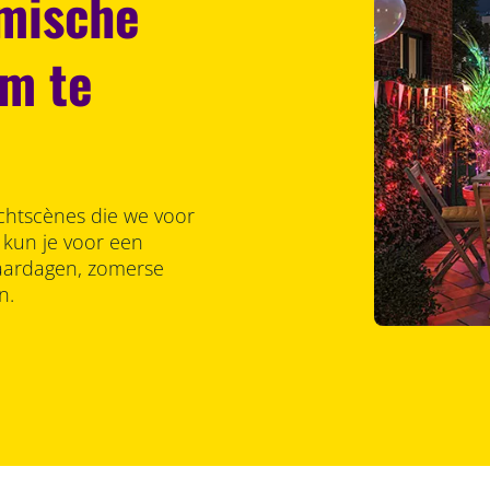
amische
om te
lichtscènes die we voor
 kun je voor een
jaardagen, zomerse
n.