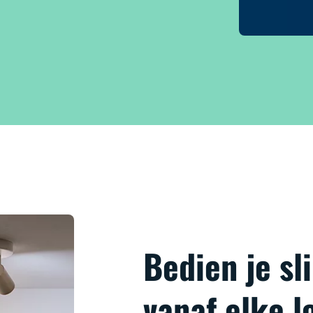
Bedien je s
vanaf elke l