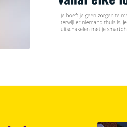
Je hoeft je geen zorgen te m
terwijl er niemand thuis is. J
uitschakelen met je smartp