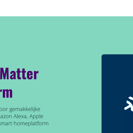
 Matter
rm
door gemakkelijke
mazon Alexa, Apple
smart homeplatform