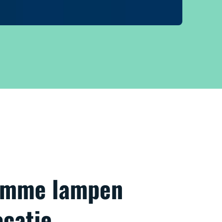
limme lampen
ocatie