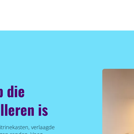
p die
lleren is
itrinekasten, verlaagde