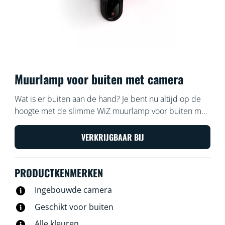
Muurlamp voor buiten met camera
Wat is er buiten aan de hand? Je bent nu altijd op de
hoogte met de slimme WiZ muurlamp voor buiten met
geïntegreerde beveiligingscamera. Het licht van deze
waterdichte camera wordt bij elke gedetecteerde
VERKRIJGBAAR BIJ
beweging ingeschakeld, zodat indringers worden
verrast en jij in het donker met een veilig gevoel
PRODUCTKENMERKEN
thuiskomt.
Ingebouwde camera
Geschikt voor buiten
Alle kleuren