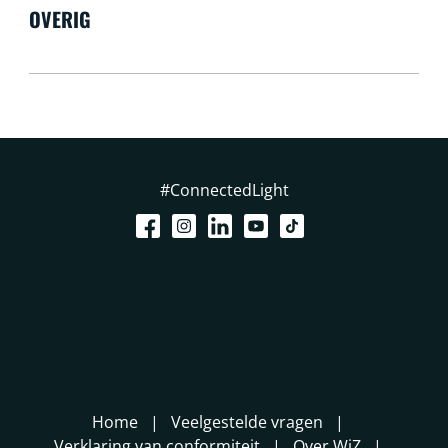
OVERIG
#ConnectedLight
Home
Veelgestelde vragen
Verklaring van conformiteit
Over WiZ