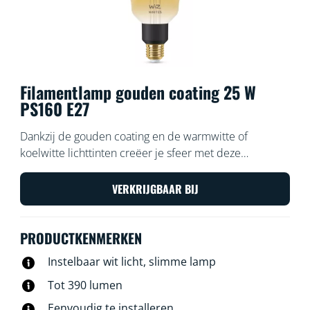
Filamentlamp gouden coating 25 W
PS160 E27
Dankzij de gouden coating en de warmwitte of
koelwitte lichttinten creëer je sfeer met deze
verlengde slimme WiZ Filament lamp in vintage stijl
met instelbaar wit licht. Gebruik de WiZ app of je stem
VERKRIJGBAAR BIJ
om de verlichting te dimmen of feller te zetten, of
gebruik voorgeprogrammeerde lichtinstellingen op Wi-
PRODUCTKENMERKEN
Fi-setups.
Instelbaar wit licht, slimme lamp
Tot 390 lumen
Eenvoudig te installeren