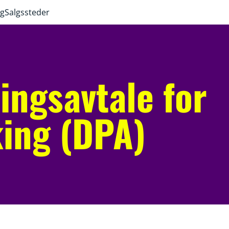
ng
Salgssteder
ingsavtale for
ing (DPA)