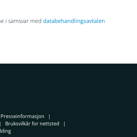
ine i samsvar med
databehandlingsavtalen
Presseinformasjon
Bruksvilkår for nettsted
lding