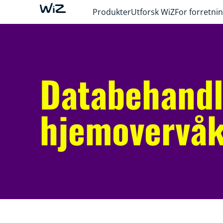
Produkter
Utforsk WiZ
For forretni
Databehandl
hjemovervåk