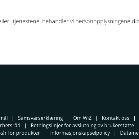
ller -tjenestene, behandler vi personopplysningene d
smål
Samsvarserklæring
Om WiZ
Kontakt oss
erhetsråd
Retningslinjer for avslutning av brukerstøtte
lkår for produkter
Informasjonskapselpolicy
Datame