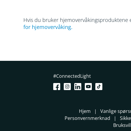
Hvis du bruker hjemovervåkingsproduktene e
for hjemovervåking.
#ConnectedLight
Hjem
Vanlige spør
Personvernmerknad
Sikk
Bruksvi