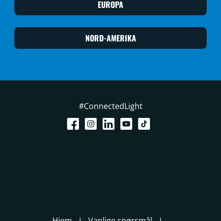
EUROPA
NORD-AMERIKA
#ConnectedLight
Hjem
Vanlige spørsmål