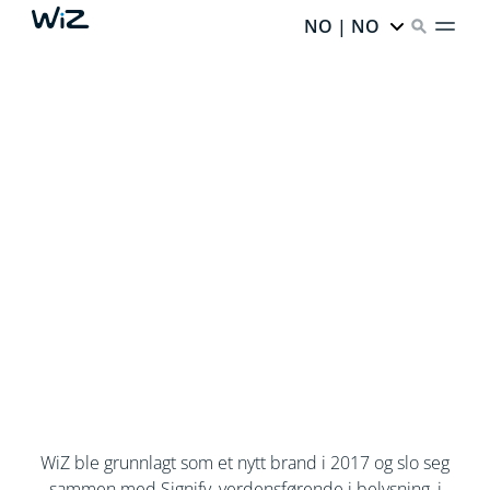
NO | NO
WiZ ble grunnlagt som et nytt brand i 2017 og slo seg
sammen med Signify, verdensførende i belysning, i