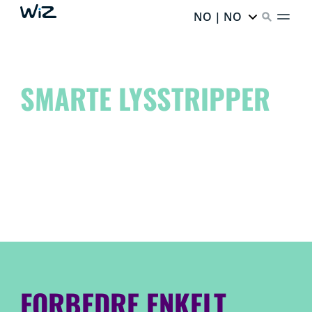
NO | NO
SMARTE LYSSTRIPPER
Løft plassen din til et nytt nivå og slipp løs din indre
artist!
Drøm det. Lag det. WiZ det.
FORBEDRE ENKELT