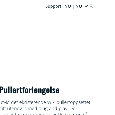
Support
NO | NO
Pullertforlengelse
Utvid det eksisterende WiZ-pullertoppsettet
ditt utendørs med plug-and-play. De
lavspente armaturene er enkle og trygge å