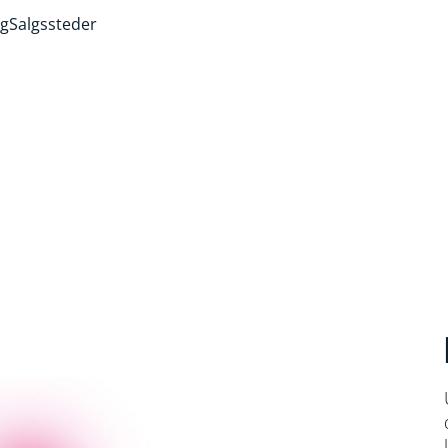
ng
Salgssteder