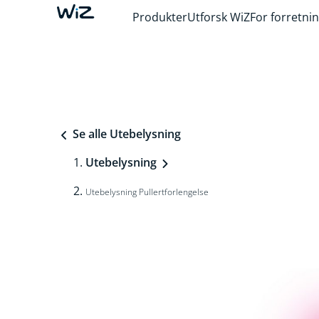
Produkter
Utforsk WiZ
For forretni
Se alle Utebelysning
Utebelysning
Utebelysning Pullertforlengelse