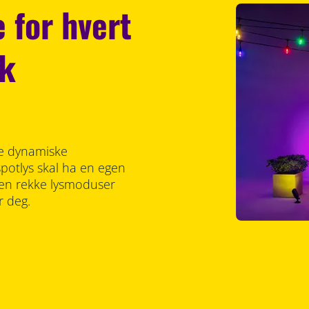
 for hvert
rk
de dynamiske
potlys skal ha en egen
er en rekke lysmoduser
r deg.