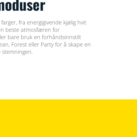
moduser
farger, fra energigivende kjølig hvit
den beste atmosfæren for
ler bare bruk en forhåndsinnstilt
n, Forest eller Party for å skape en
e stemningen.