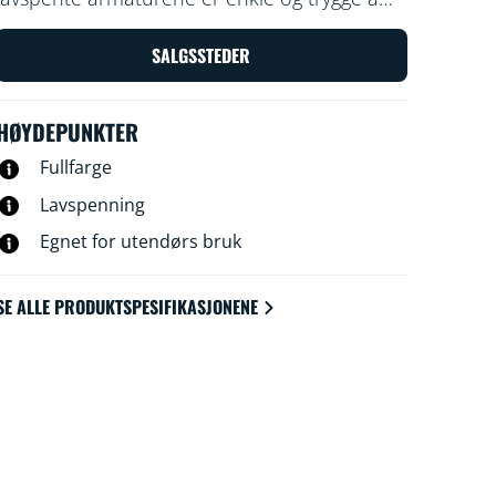
montere. Du kan ordne og omarrangere
som du vil uten ekstra ledninger. Bruk det
SALGSSTEDER
eksisterende Wi-Fi-oppsettet ditt til å styre
lysene med stemmen eller WiZ-appen.
HØYDEPUNKTER
Fullfarge
Lavspenning
Egnet for utendørs bruk
SE ALLE PRODUKTSPESIFIKASJONENE