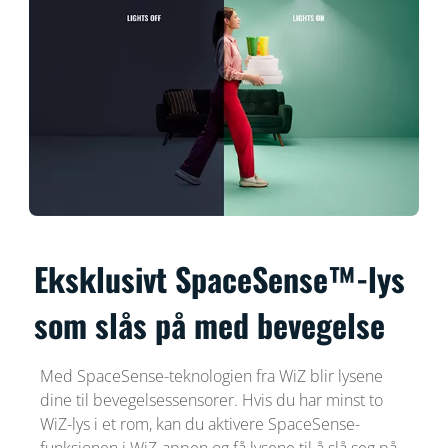
Eksklusivt SpaceSense™-lys
som slås på med bevegelse
Med SpaceSense-teknologien fra WiZ blir lysene
dine til bevegelsessensorer. Hvis du har minst to
WiZ-lys i et rom, kan du aktivere SpaceSense-
funksjonen i WiZ-appen og få lysene til å slå seg på