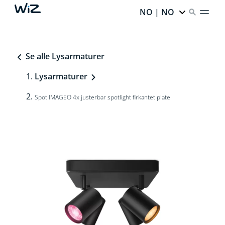
NO | NO
Se alle Lysarmaturer
Lysarmaturer
Spot IMAGEO 4x justerbar spotlight firkantet plate