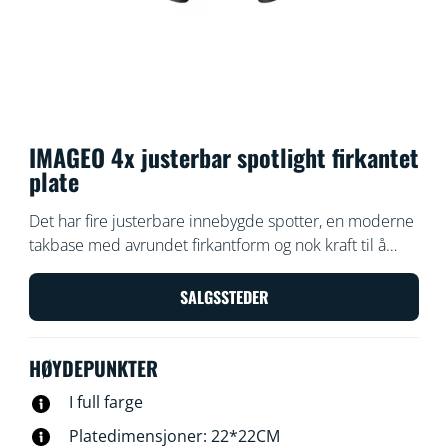
IMAGEO 4x justerbar spotlight firkantet
plate
Det har fire justerbare innebygde spotter, en moderne
takbase med avrundet firkantform og nok kraft til å
bade rommet med lys og farger i alle retninger. Med
den påbygde spotarmaturen kan du velge det perfekte
SALGSSTEDER
lyset til alle aktiviteter.
HØYDEPUNKTER
I full farge
Platedimensjoner: 22*22CM