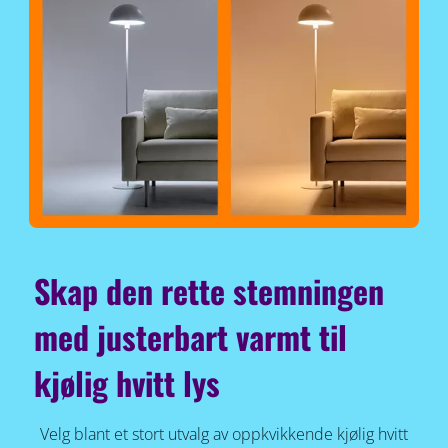
Skap den rette stemningen
med justerbart varmt til
kjølig hvitt lys
Velg blant et stort utvalg av oppkvikkende kjølig hvitt