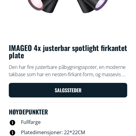
IMAGEO 4x justerbar spotlight firkantet
plate
Den har fire justerbare påbygningsspoter, en moderne
takbase som har en nesten-firkant-form, og massevis av
kraft til å fylle rommet i alle retninger med lys og
farger. Vår Built-on Spots-lysarmatur hjelper deg med å
SALGSSTEDER
velge den perfekte lysscenen for enhver aktivitet.
HØYDEPUNKTER
Fullfarge
Platedimensjoner: 22*22CM