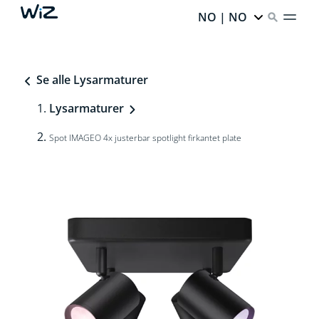
NO | NO
Se alle Lysarmaturer
Lysarmaturer
Spot IMAGEO 4x justerbar spotlight firkantet plate