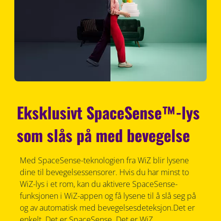
Eksklusivt SpaceSense™-lys
som slås på med bevegelse
Med SpaceSense-teknologien fra WiZ blir lysene
dine til bevegelsessensorer. Hvis du har minst to
WiZ-lys i et rom, kan du aktivere SpaceSense-
funksjonen i WiZ-appen og få lysene til å slå seg på
og av automatisk med bevegelsesdeteksjon.Det er
enkelt. Det er SpaceSense. Det er WiZ.