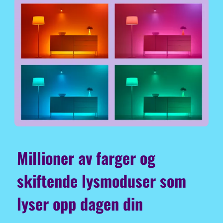
Millioner av farger og
skiftende lysmoduser som
lyser opp dagen din