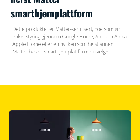
smarthjemplattform
Dette produktet er Matter-sertifisert, noe som gir
enkel styring gjennom Google Home, Amazon Alexa,
Apple Home eller en hvilken som helst annen
Matter-basert smarthjemplattform du velger.