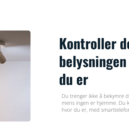
Kontroller 
belysningen 
du er
Du trenger ikke å bekymre d
mens ingen er hjemme. Du k
hvor du er, med smarttelefo