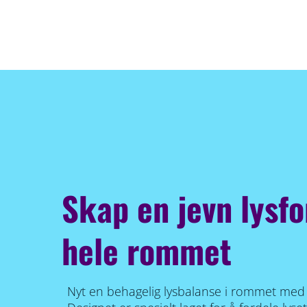
Skap en jevn lysfo
hele rommet
Nyt en behagelig lysbalanse i rommet me