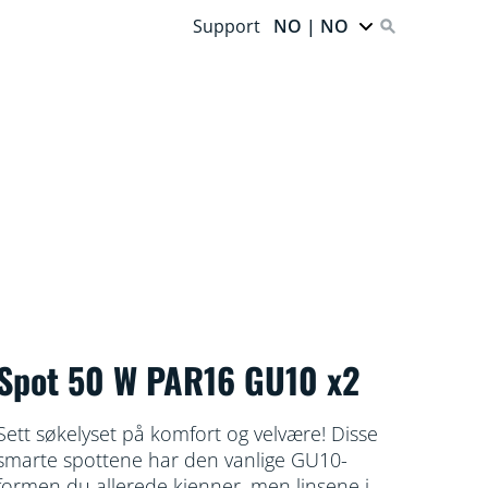
Support
NO | NO
Spot 50 W PAR16 GU10 x2
Sett søkelyset på komfort og velvære! Disse
smarte spottene har den vanlige GU10-
formen du allerede kjenner, men linsene i