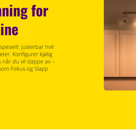
ning for
dine
pesielt: justerbar hvit
eter. Konfigurer kjølig
s når du vil slappe av –
r som Fokus og Slapp