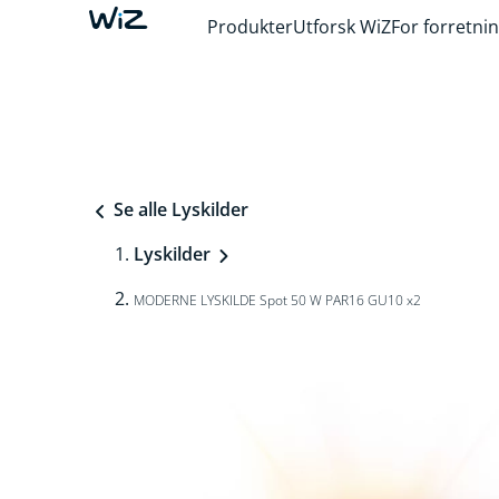
Produkter
Utforsk WiZ
For forretni
Se alle Lyskilder
Lyskilder
MODERNE LYSKILDE Spot 50 W PAR16 GU10 x2