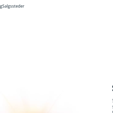
ng
Salgssteder