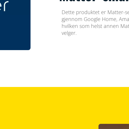
Dette produktet er Matter-ser
gjennom Google Home, Amaz
hvilken som helst annen Ma
velger.