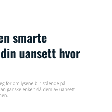
den smarte
din uansett hvor
eg for om lysene blir stående på
an ganske enkelt slå dem av uansett
nen.