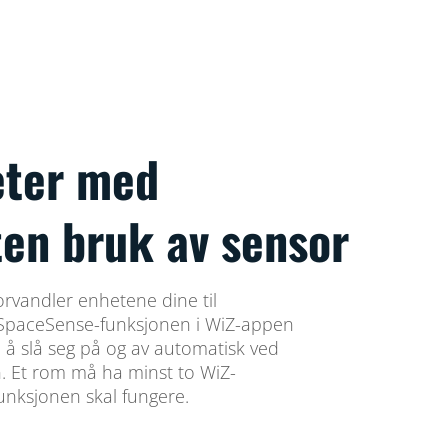
eter med
ten bruk av sensor
rvandler enhetene dine til
 SpaceSense-funksjonen i WiZ-appen
l å slå seg på og av automatisk ved
n. Et rom må ha minst to WiZ-
unksjonen skal fungere.