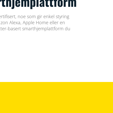
thjemplattform
tifisert, noe som gir enkel styring
on Alexa, Apple Home eller en
tter-basert smarthjemplattform du