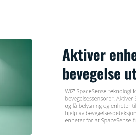
Aktiver enh
bevegelse u
WiZ' SpaceSense-teknologi fo
bevegelsessensorer. Aktiver
og få belysning og enheter ti
hjelp av bevegelsesdeteksjo
enheter for at SpaceSense-f