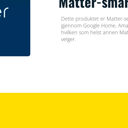
Matter-smar
Dette produktet er Matter-ser
gjennom Google Home, Amaz
hvilken som helst annen Ma
velger.