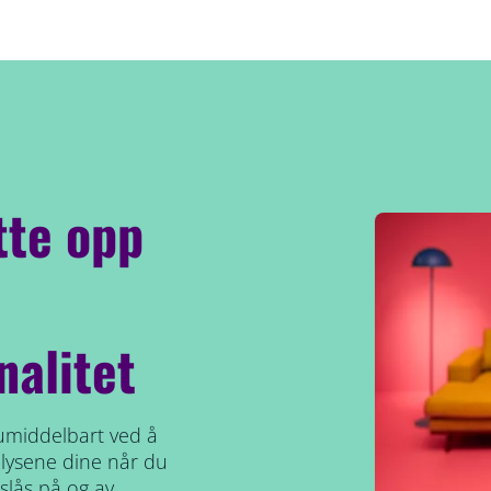
tte opp
nalitet
umiddelbart ved å
yr lysene dine når du
slås på og av