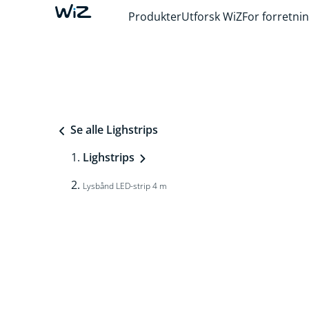
Produkter
Utforsk WiZ
For forretni
Se alle Lighstrips
Lighstrips
Lysbånd LED-strip 4 m