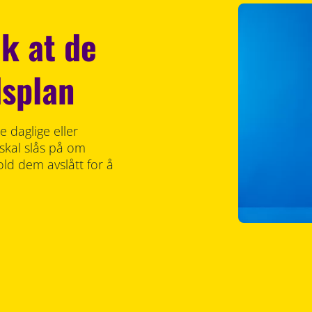
ik at de
dsplan
 daglige eller
 skal slås på om
ld dem avslått for å