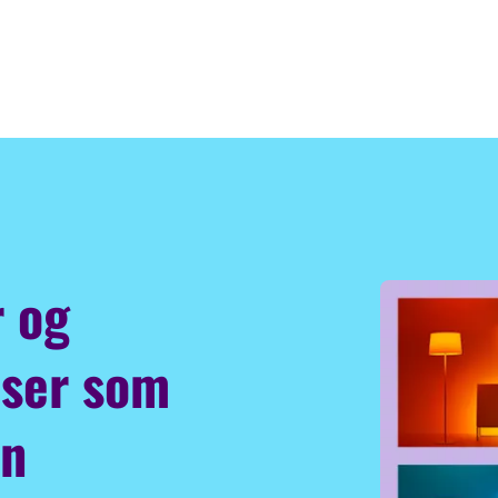
r og
user som
in