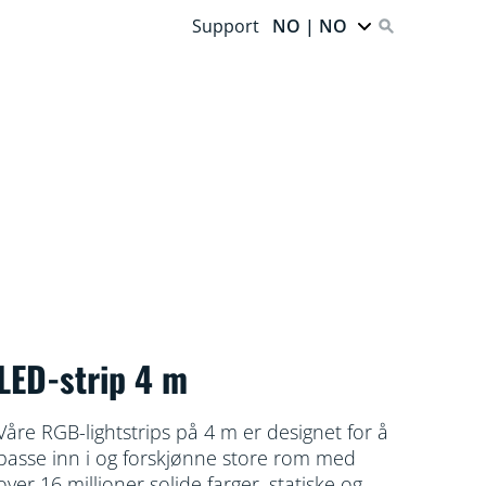
Support
NO | NO
LED-strip 4 m
Våre RGB-lightstrips på 4 m er designet for å
passe inn i og forskjønne store rom med
over 16 millioner solide farger, statiske og