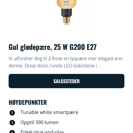
Gul glødepære, 25 W G200 E27
Vi utfordrer deg til å finne en lyspære mer elegant enn
denne. Disse store, runde LED-lyskildene i
ravfargebelagt glass gir dekorative armaturer et
generøst, klassisk utseende, og er perfekt for tilfeller
SALGSSTEDER
der du trenger et snev av noe elegant. Velg mellom
hundrevis av nyanser av hvitt lys, fra koselig til kjølig,
HØYDEPUNKTER
eller planlegg automatiske justeringer som
sammenfaller med stadig skiftende behov og humør.
Tunable white smartpære
Alt kan styres via Wi-Fi med WiZ-appen, WiZ-
Opptil 390 lumen
fjernkontrollen eller stemmen din.
Enkel plug-and-play