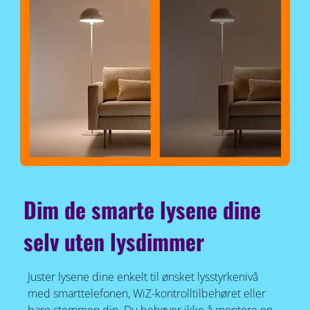
Dim de smarte lysene dine
selv uten lysdimmer
Juster lysene dine enkelt til ønsket lysstyrkenivå
med smarttelefonen, WiZ-kontrolltilbehøret eller