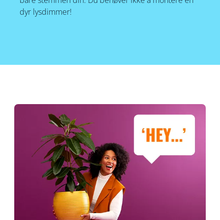
bare stemmen din. Du behøver ikke å montere en
dyr lysdimmer!