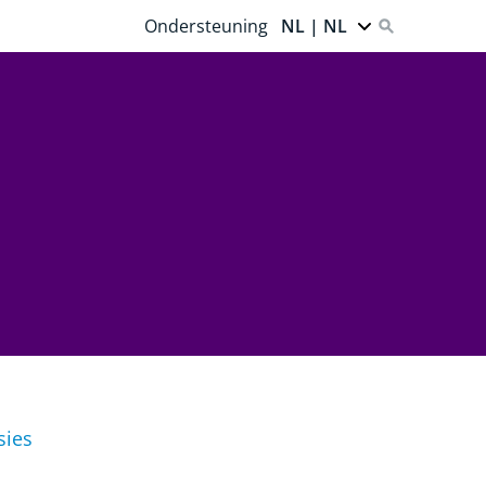
Ondersteuning
NL | NL
sies