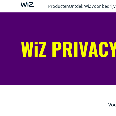
Producten
Ontdek WiZ
Voor bedrij
WiZ PRIVAC
Voo