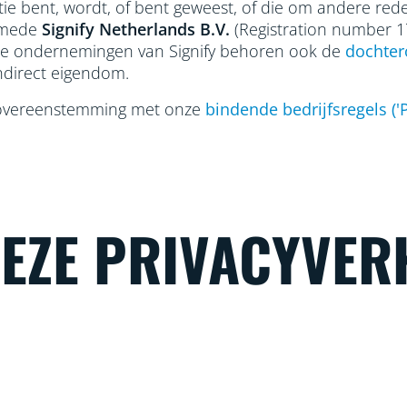
tie bent, wordt, of bent geweest, of die om andere r
lsmede
Signify Netherlands
B.V.
(Registration number 
rde ondernemingen van Signify behoren ook de
dochter
 indirect eigendom.
overeenstemming met onze
bindende bedrijfsregels ('P
DEZE PRIVACYVER