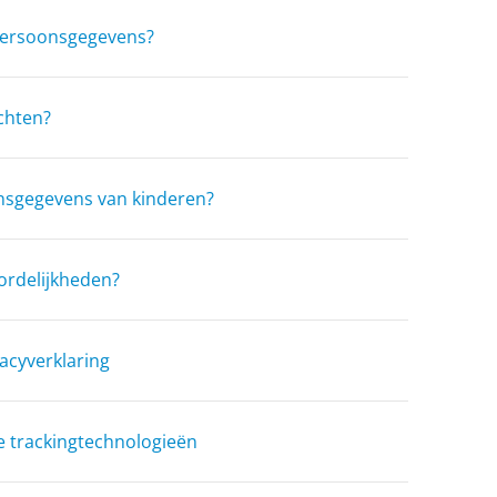
persoonsgegevens?
chten?
sgegevens van kinderen?
ordelijkheden?
vacyverklaring
e trackingtechnologieën