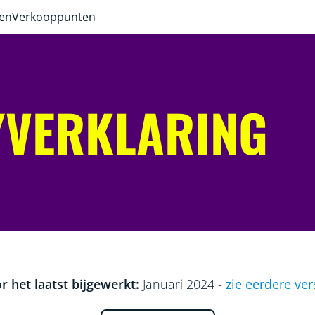
ven
Verkooppunten
YVERKLARING
r het laatst bijgewerkt:
Januari 2024 -
zie eerdere ver