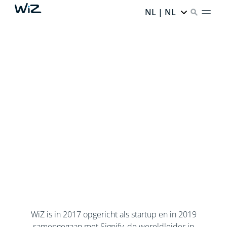
NL | NL
WiZ is in 2017 opgericht als startup en in 2019
samengegaan met Signify, de wereldleider in