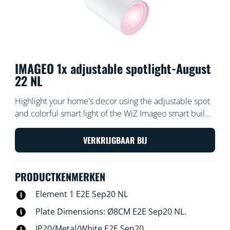
IMAGEO 1x adjustable spotlight-August
22 NL
Highlight your home's decor using the adjustable spot
and colorful smart light of the WiZ Imageo smart build-
on spotlight in white. Use with your existing Wi-Fi to
control with the WiZ app or your voice E2E Sep20
VERKRIJGBAAR BIJ
PRODUCTKENMERKEN
Element 1 E2E Sep20 NL
Plate Dimensions: Ø8CM E2E Sep20 NL.
IP20/Metal/White E2E Sep20