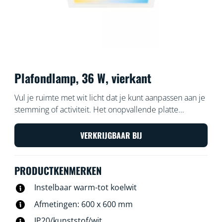
Plafondlamp, 36 W, vierkant
Vul je ruimte met wit licht dat je kunt aanpassen aan je
stemming of activiteit. Het onopvallende platte
ontwerp en de eenvoudige installatie zorgen ervoor
dat het comfortabel en naadloos aansluit op je
VERKRIJGBAAR BIJ
interieur.
PRODUCTKENMERKEN
Instelbaar warm-tot koelwit
Afmetingen: 600 x 600 mm
IP20/kunststof/wit