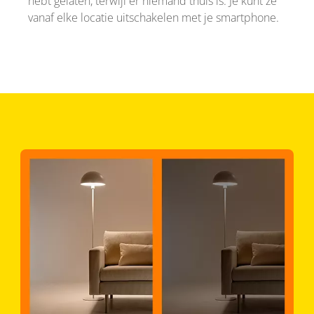
hebt gelaten, terwijl er niemand thuis is. Je kunt ze
vanaf elke locatie uitschakelen met je smartphone.