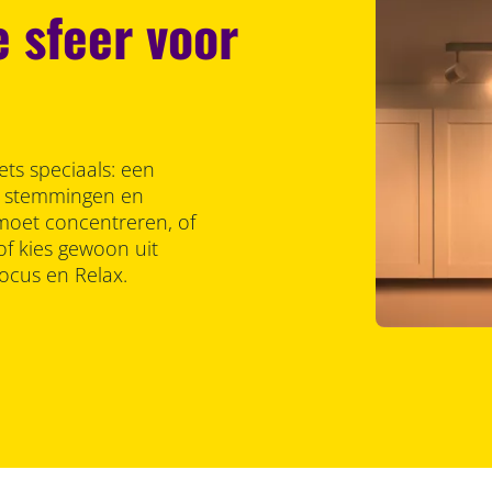
 sfeer voor
ets speciaals: een
je stemmingen en
je moet concentreren, of
 of kies gewoon uit
ocus en Relax.