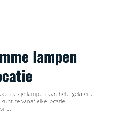
limme lampen
ocatie
aken als je lampen aan hebt gelaten,
e kunt ze vanaf elke locatie
hone.