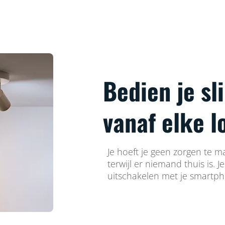
Bedien je s
vanaf elke l
Je hoeft je geen zorgen te m
terwijl er niemand thuis is. J
uitschakelen met je smartp