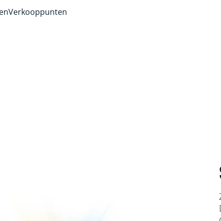
ven
Verkooppunten