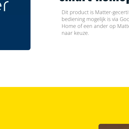
Dit product is Matter-gecert
bediening mogelijk is via G
Home of een ander op Matt
naar keuze.