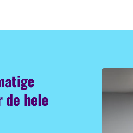
matige
r de hele