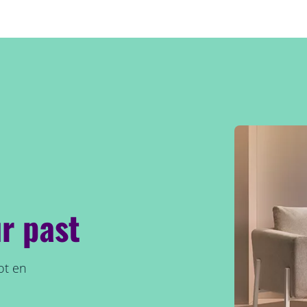
r past
ot en