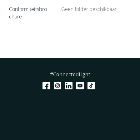
Conformiteitsbro
Geen folder beschikbaar
chure
#ConnectedLight