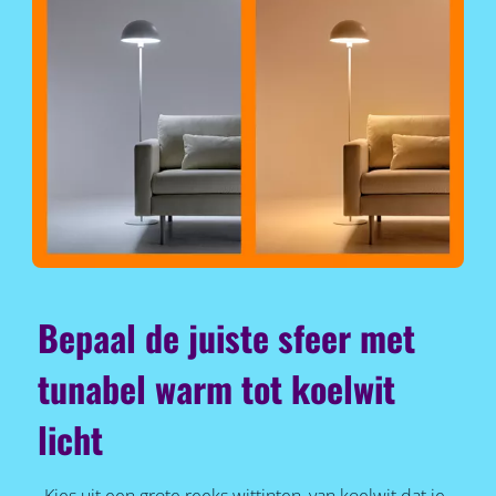
Bepaal de juiste sfeer met
tunabel warm tot koelwit
licht