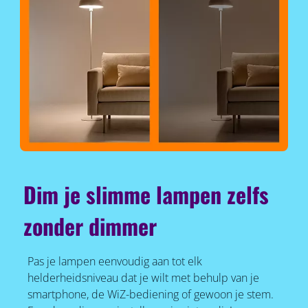
Dim je slimme lampen zelfs
zonder dimmer
Pas je lampen eenvoudig aan tot elk
helderheidsniveau dat je wilt met behulp van je
smartphone, de WiZ-bediening of gewoon je stem.