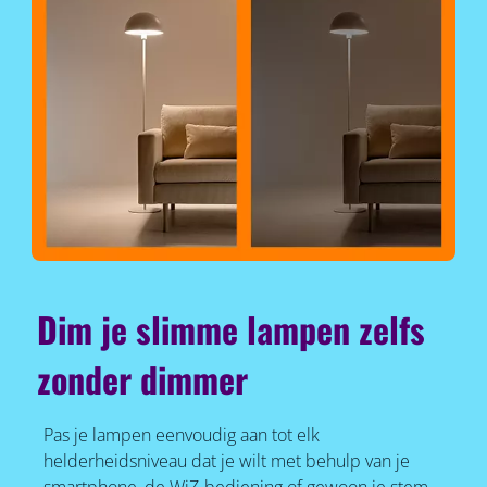
Dim je slimme lampen zelfs
zonder dimmer
Pas je lampen eenvoudig aan tot elk
helderheidsniveau dat je wilt met behulp van je