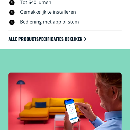
Tot 640 lumen
stem, zelfs als je niet thuis bent. WiZ lampen werken
op je eigen wifinetwerk. Meer heb je niet nodig.
Gemakkelijk te installeren
Bediening met app of stem
ALLE PRODUCTSPECIFICATIES BEKIJKEN