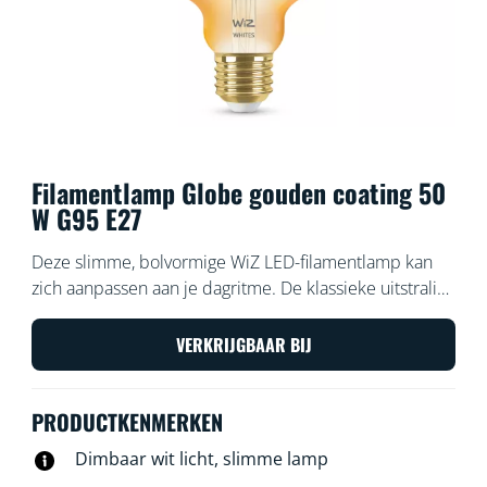
Filamentlamp Globe gouden coating 50
W G95 E27
Deze slimme, bolvormige WiZ LED-filamentlamp kan
zich aanpassen aan je dagritme. De klassieke uitstraling
in amberkleur is perfect voor decoratieve
kamerlampen. Kies uit verschillende tinten warmwit tot
VERKRIJGBAAR BIJ
koelwit licht om het gezellig en huiselijk te maken. Je
kunt timers instellen die je lampen automatisch in- of
PRODUCTKENMERKEN
uitschakelen gebaseerd op jouw dag- of weekritme.
Bijvoorbeeld als je wakker wordt of bij het slapen
Dimbaar wit licht, slimme lamp
gaan. Je kunt ze bedienen met je smartphone of met je