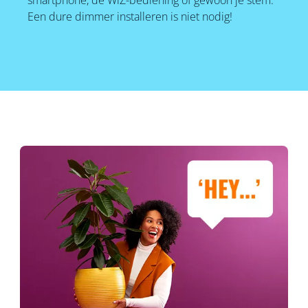
smartphone, de WiZ-bediening of gewoon je stem.
Een dure dimmer installeren is niet nodig!