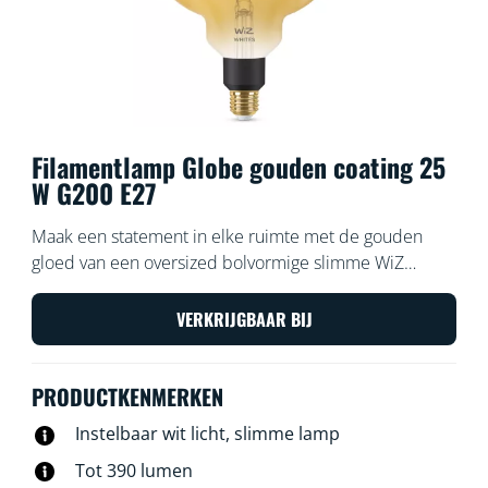
Filamentlamp Globe gouden coating 25
W G200 E27
Maak een statement in elke ruimte met de gouden
gloed van een oversized bolvormige slimme WiZ
Filament lamp, die warmwit of koelwit licht geeft.
Gebruik de WiZ app of je stem om de verlichting te
VERKRIJGBAAR BIJ
dimmen of feller te zetten, of gebruik
voorgeprogrammeerde lichtinstellingen op Wi-Fi-
PRODUCTKENMERKEN
setups.
Instelbaar wit licht, slimme lamp
Tot 390 lumen