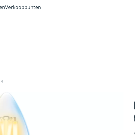
ven
Verkooppunten
14