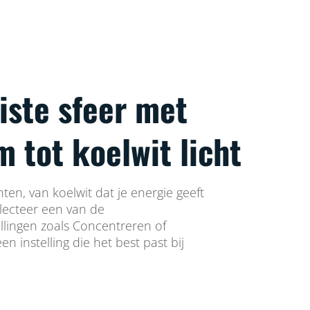
iste sfeer met
 tot koelwit licht
nten, van koelwit dat je energie geeft
electeer een van de
lingen zoals Concentreren of
en instelling die het best past bij