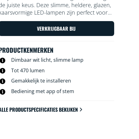
de juiste keus. Deze slimme, heldere, glazen,
kaarsvormige LED-lampen zijn perfect voor
decoratieve armaturen of als je een chique
tintje wilt toevoegen. Kies uit honderden
VERKRIJGBAAR BIJ
tinten wit licht van gezellig tot koel, of stel de
lamp zo in dat deze automatisch aangepast
PRODUCTKENMERKEN
wordt op basis van je steeds veranderende
voorkeuren en stemming. Alle lampen zijn te
Dimbaar wit licht, slimme lamp
bedienen met WiFi via de WiZ app, de WiZ
Tot 470 lumen
afstandsbediening of je stem.
Gemakkelijk te installeren
Bediening met app of stem
ALLE PRODUCTSPECIFICATIES BEKIJKEN