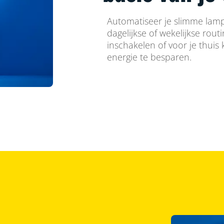
Automatiseer je slimme lamp
dagelijkse of wekelijkse rout
inschakelen of voor je thuis
energie te besparen.