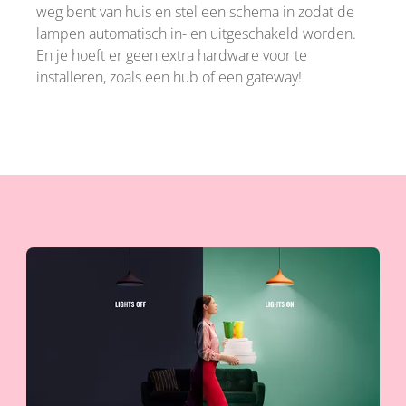
weg bent van huis en stel een schema in zodat de
lampen automatisch in- en uitgeschakeld worden.
En je hoeft er geen extra hardware voor te
installeren, zoals een hub of een gateway!