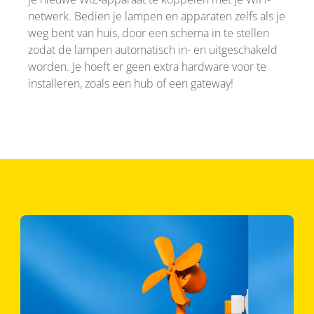
netwerk. Bedien je lampen en apparaten zelfs als je
weg bent van huis, door een schema in te stellen
zodat de lampen automatisch in- en uitgeschakeld
worden. Je hoeft er geen extra hardware voor te
installeren, zoals een hub of een gateway!