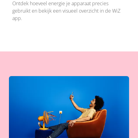
Ontdek hoeveel energie je apparaat precies
gebruikt en bekijk een visueel overzicht in de WiZ
app.