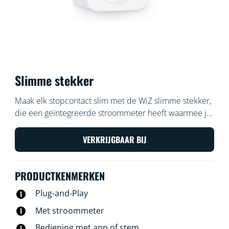
Slimme stekker
Maak elk stopcontact slim met de WiZ slimme stekker,
die een geïntegreerde stroommeter heeft waarmee je
meet hoeveel stroom het stopcontact verbruikt.
Bedien de stekker met de WiZ app of je stem: zet
VERKRIJGBAAR BIJ
bijvoorbeeld de favoriete traditionele lamp met één tik
aan of uit.
PRODUCTKENMERKEN
Plug-and-Play
Met stroommeter
Bediening met app of stem