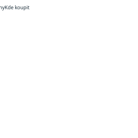
my
Kde koupit