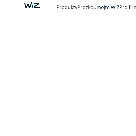
Produkty
Prozkoumejte WiZ
Pro fir