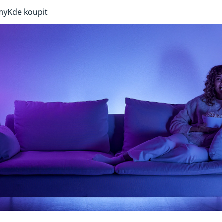
my
Kde koupit