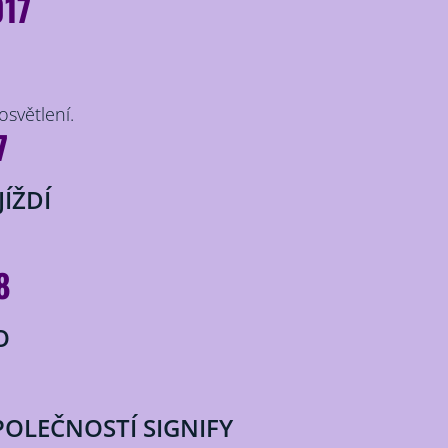
017
osvětlení.
7
ÍŽDÍ
8
O
SPOLEČNOSTÍ SIGNIFY