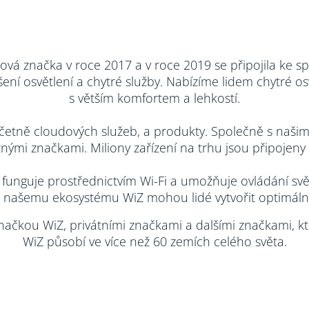
vá značka v roce 2017 a v roce 2019 se připojila ke spol
šení osvětlení a chytré služby. Nabízíme lidem chytré os
s větším komfortem a lehkostí.
etně cloudových služeb, a produkty. Společně s našimi
znými značkami. Miliony zařízení na trhu jsou připojeny
ý funguje prostřednictvím Wi-Fi a umožňuje ovládání sv
íky našemu ekosystému WiZ mohou lidé vytvořit optimální
ačkou WiZ, privátními značkami a dalšími značkami, k
WiZ působí ve více než 60 zemích celého světa.