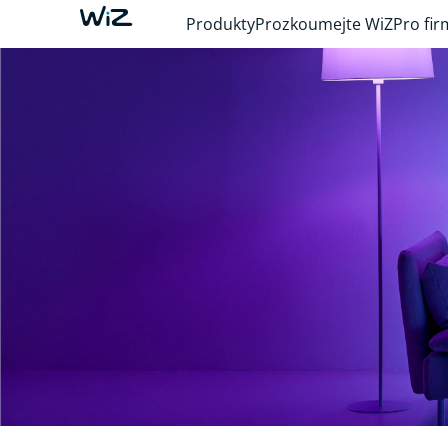
Produkty
Prozkoumejte WiZ
Pro fir