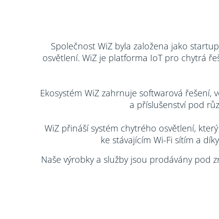
Společnost WiZ byla založena jako startupo
osvětlení. WiZ je platforma IoT pro chytrá ře
Ekosystém WiZ zahrnuje softwarová řešení, vč
a příslušenství pod rů
WiZ přináší systém chytrého osvětlení, kter
ke stávajícím Wi-Fi sítím a d
Naše výrobky a služby jsou prodávány pod zn