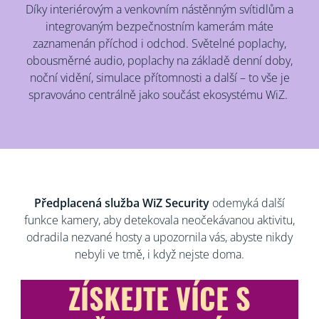
Díky interiérovým a venkovním nástěnným svítidlům a
integrovaným bezpečnostním kamerám máte
zaznamenán příchod i odchod. Světelné poplachy,
obousměrné audio, poplachy na základě denní doby,
noční vidění, simulace přítomnosti a další – to vše je
spravováno centrálně jako součást ekosystému WiZ.
Předplacená služba WiZ Security
odemyká další
funkce kamery, aby detekovala neočekávanou aktivitu,
odradila nezvané hosty a upozornila vás, abyste nikdy
nebyli ve tmě, i když nejste doma.
ZÍSKEJTE VÍCE S