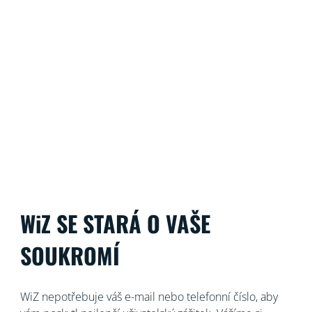
WiZ nabízí komplexní pokrytí celého domu pomocí
chytrého ekosystémem, který je stejně snadné
používat, jako instalovat. SpaceSense umožňuje
kompatibilním světlům WiZ fungovat jako pohybové
senzory, takže není potřeba speciálních senzorů ani
další kabeláž. A můžete ovládat zabezpečení i osvětlení
z jediné aplikace.
WiZ SE STARÁ O VAŠE
SOUKROMÍ
WiZ nepotřebuje váš e-mail nebo telefonní číslo, aby