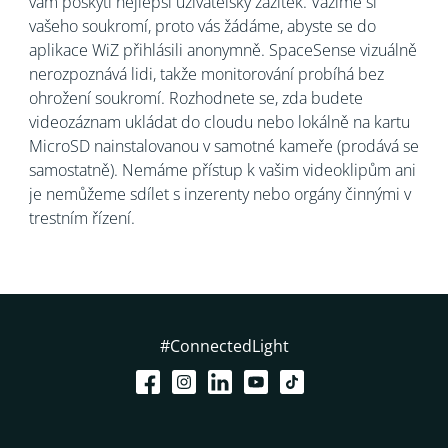
vám poskytl nejlepší uživatelský zážitek. Vážíme si
vašeho soukromí, proto vás žádáme, abyste se do
aplikace WiZ přihlásili anonymně. SpaceSense vizuálně
nerozpoznává lidi, takže monitorování probíhá bez
ohrožení soukromí. Rozhodnete se, zda budete
videozáznam ukládat do cloudu nebo lokálně na kartu
MicroSD nainstalovanou v samotné kameře (prodává se
samostatně). Nemáme přístup k vašim videoklipům ani
je nemůžeme sdílet s inzerenty nebo orgány činnými v
trestním řízení.
#ConnectedLight