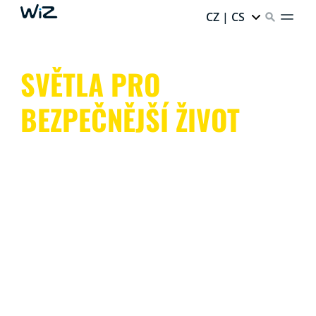
CZ | CS
SVĚTLA PRO
BEZPEČNĚJŠÍ ŽIVOT
Díky vnitřním a venkovním světlům, která napodobují
přítomnost nebo spouštějí světelné poplachy,
kamerám s nočním viděním a detekcí pohybu, dohlíží
WiZ na celý váš domov, a to jak uvnitř, tak venku.