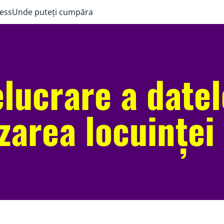
ess
Unde puteți cumpăra
lucrare a datel
zarea locuinței