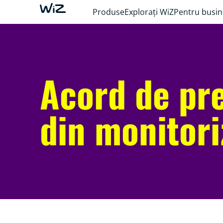
Produse
Explorați WiZ
Pentru busin
Acord de pre
din monitori