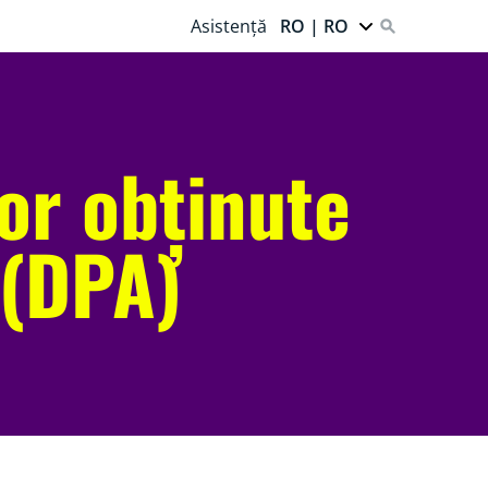
Asistență
RO | RO
or obținute
 (DPA)