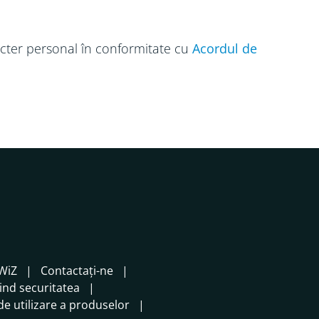
racter personal în conformitate cu
Acordul de
WiZ
Contactați-ne
vind securitatea
e utilizare a produselor