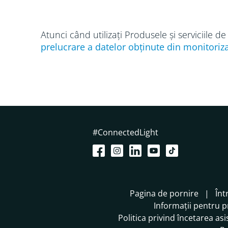
Atunci când utilizați Produsele și serviciile 
prelucrare a datelor
obținute din monitoriza
#ConnectedLight
Pagina de pornire
Înt
Informații pentru 
Politica privind încetarea asi