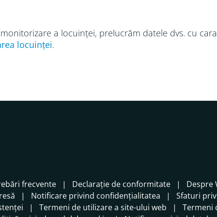
de monitorizare a locuinței, prelucrăm datele dvs. cu ca
rea locuinței
.
rebări frecvente
Declarație de conformitate
Despre 
presă
Notificare privind confidențialitatea
Sfaturi pri
stenței
Termeni de utilizare a site-ului web
Termeni d