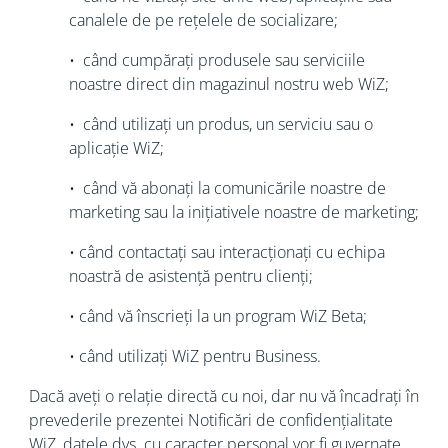
canalele de pe rețelele de socializare;
• când cumpărați produsele sau serviciile
noastre direct din magazinul nostru web WiZ;
• când utilizați un produs, un serviciu sau o
aplicație WiZ;
• când vă abonați la comunicările noastre de
marketing sau la inițiativele noastre de marketing;
• când contactați sau interacționați cu echipa
noastră de asistență pentru clienți;
• când vă înscrieți la un program WiZ Beta;
• când utilizați WiZ pentru Business.
Dacă aveți o relație directă cu noi, dar nu vă încadrați în
prevederile prezentei Notificări de confidențialitate
WiZ, datele dvs. cu caracter personal vor fi guvernate