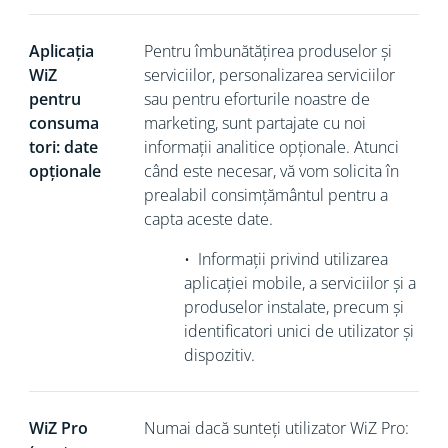
Aplicația
Pentru îmbunătățirea produselor și
WiZ
serviciilor, personalizarea serviciilor
pentru
sau pentru eforturile noastre de
consuma
marketing, sunt partajate cu noi
tori: date
informații analitice opționale. Atunci
opționale
când este necesar, vă vom solicita în
prealabil consimțământul pentru a
capta aceste date.
•
Informații privind utilizarea
aplicației mobile, a serviciilor și a
produselor instalate, precum și
identificatori unici de utilizator și
dispozitiv.
WiZ Pro
Numai dacă sunteți utilizator WiZ Pro: