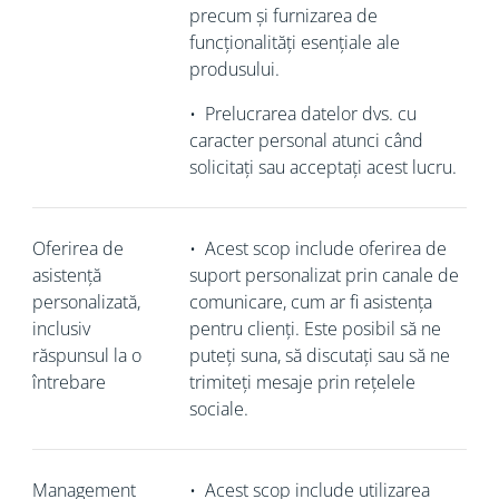
precum și furnizarea de
funcționalități esențiale ale
produsului.
•
Prelucrarea datelor dvs. cu
caracter personal atunci când
solicitați sau acceptați acest lucru.
Oferirea de
•
Acest scop include oferirea de
asistență
suport personalizat prin canale de
personalizată,
comunicare, cum ar fi asistența
inclusiv
pentru clienți. Este posibil să ne
răspunsul la o
puteți suna, să discutați sau să ne
întrebare
trimiteți mesaje prin rețelele
sociale.
Management
•
Acest scop include utilizarea