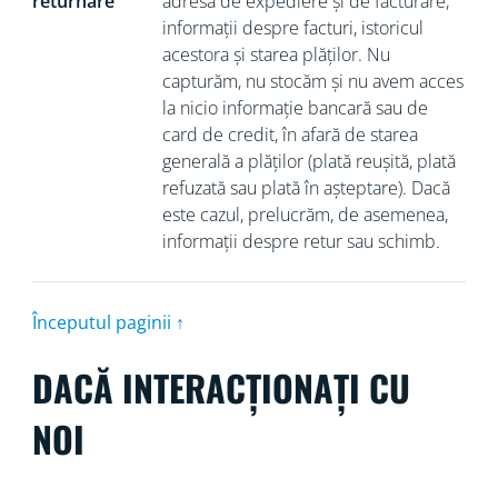
returnare
adresa de expediere și de facturare,
informații despre facturi, istoricul
acestora și starea plăților. Nu
capturăm, nu stocăm și nu avem acces
la nicio informație bancară sau de
card de credit, în afară de starea
generală a plăților (plată reușită, plată
refuzată sau plată în așteptare). Dacă
este cazul, prelucrăm, de asemenea,
informații despre retur sau schimb.
Începutul paginii ↑
DACĂ INTERACȚIONAȚI CU
NOI