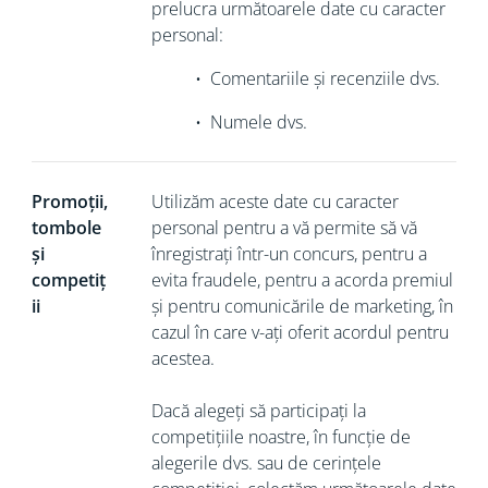
prelucra următoarele date cu caracter
personal:
•
Comentariile și recenziile dvs.
•
Numele dvs.
Promoții,
Utilizăm aceste date cu caracter
tombole
personal pentru a vă permite să vă
și
înregistrați într-un concurs, pentru a
competiț
evita fraudele, pentru a acorda premiul
ii
și pentru comunicările de marketing, în
cazul în care v-ați oferit acordul pentru
acestea.
Dacă alegeți să participați la
competițiile noastre, în funcție de
alegerile dvs. sau de cerințele