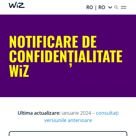
RO | RO
NOTIFICARE DE
CONFIDENȚIALITATE
WiZ
Ultima actualizare:
ianuarie 2024 –
consultați
versiunile anterioare