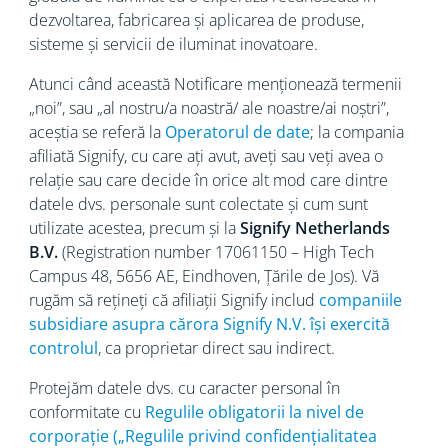
dezvoltarea, fabricarea și aplicarea de produse,
sisteme și servicii de iluminat inovatoare.
Atunci când această Notificare menționează termenii
„noi”, sau „al nostru/a noastră/ ale noastre/ai noștri”,
aceștia se referă la
Operatorul de date
; la compania
afiliată Signify, cu care ați avut, aveți sau veți avea o
relație sau care decide în orice alt mod care dintre
datele dvs. personale sunt colectate și cum sunt
utilizate acestea, precum și la
Signify Netherlands
B.V.
(Registration number 17061150 – High Tech
Campus 48, 5656
AE, Eindhoven, Țările de Jos). Vă
rugăm să rețineți că afiliații Signify includ
companiile
subsidiare asupra cărora Signify N.V. își exercită
controlul
, ca proprietar direct sau indirect.
Protejăm datele dvs. cu caracter personal în
conformitate cu
Regulile obligatorii la nivel de
corporație („Regulile privind confidențialitatea