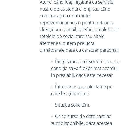
Atunci când luați legătura cu serviciul
nostru de asistență clienți sau când
comunicați cu unul dintre
reprezentanții noștri pentru relații cu
clienții prin e-mail, telefon, canalele din
rețelele de socializare sau altele
asemenea, putem prelucra
următoarele date cu caracter personal:
•
Înregistrarea convorbirii dvs., cu
condiția
să vă fi exprimat acordul
în prealabil, dacă este necesar.
•
Întrebările sau solicitările pe
care le-ați transmis.
•
Situația solicitării.
•
Orice surse de date care ne
sunt disponibile, dacă acestea