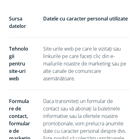
Sursa
Datele cu caracter personal utilizate
datelor
Tehnolo
Site-urile web pe care le vizitați sau
gii
linkurile pe care faceți clic din e-
pentru
mailurile noastre de marketing sau pe
site-uri
alte canale de comunicare
web
asemănătoare.
Formula
Daca
transmiteți un formular de
re de
contact sau vă abonați la buletinele
contact,
informative sau la ofertele noastre
formular
promoționale, vom prelucra anumite
e de
date cu caracter personal despre dvs.
marketin
Este posibil să colectăm următoarele