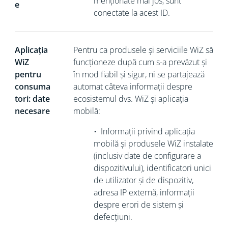
menționate mai jos, sunt
e
conectate la acest ID.
Aplicația
Pentru ca produsele și serviciile WiZ să
WiZ
funcționeze după cum s-a prevăzut și
pentru
în mod fiabil și sigur, ni se partajează
consuma
automat câteva informații despre
tori: date
ecosistemul dvs. WiZ și aplicația
necesare
mobilă:
•
Informații privind aplicația
mobilă și produsele WiZ instalate
(inclusiv date de configurare a
dispozitivului), identificatori unici
de utilizator și de dispozitiv,
adresa IP
externă, informații
despre erori de sistem și
defecțiuni.