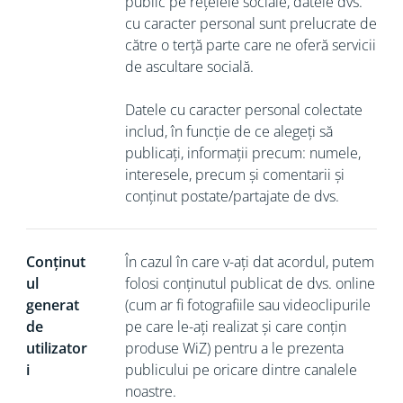
public pe rețelele sociale, datele dvs.
cu caracter personal sunt prelucrate de
către o terță parte care ne oferă servicii
de ascultare socială.
Datele cu caracter personal colectate
includ, în funcție de ce alegeți să
publicați, informații precum: numele,
interesele, precum și comentarii și
conținut postate/partajate de dvs.
Conținut
În cazul în care v-ați dat acordul, putem
ul
folosi conținutul publicat de dvs. online
generat
(cum ar fi fotografiile sau videoclipurile
de
pe care le-ați realizat și care conțin
utilizator
produse WiZ) pentru a le prezenta
i
publicului pe oricare dintre canalele
noastre.