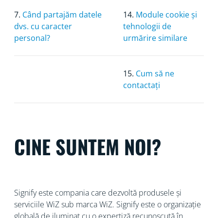
7.
Când partajăm datele
14.
Module cookie și
dvs. cu caracter
tehnologii de
personal?
urmărire similare
15.
Cum să ne
contactați
CINE SUNTEM NOI?
Signify este compania care dezvoltă produsele și
serviciile WiZ sub marca WiZ. Signify este o organizație
globală de iluminat cu o
expertiză recunoscută în