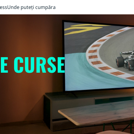
ess
Unde puteți cumpăra
DE CURSE