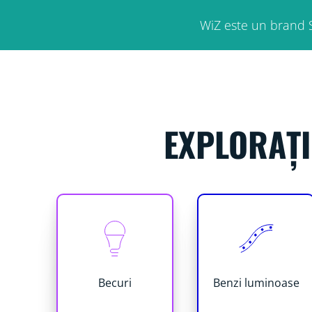
WiZ este un brand S
EXPLORAȚI
Becuri
Benzi luminoase