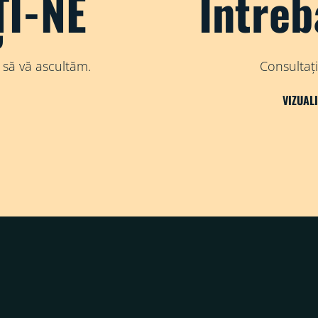
I-NE
Întreb
 să vă ascultăm.
Consultați
VIZUAL