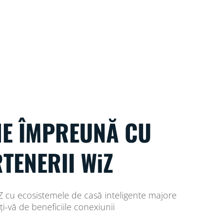
NE ÎMPREUNĂ CU
TENERII WiZ
Z cu ecosistemele de casă inteligente majore
ți-vă de beneficiile conexiunii