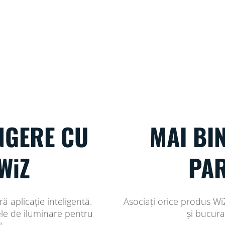
NGERE CU
MAI BI
WiZ
PAR
ă aplicație inteligentă.
Asociați orice produs Wi
ele de iluminare pentru
și bucura