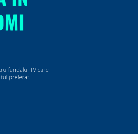
DMI
tru fundalul TV care
utul preferat.