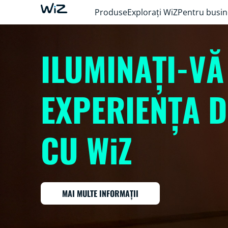
Produse
Explorați WiZ
Pentru busin
ILUMINAȚI-VĂ
EXPERIENȚA 
CU WiZ
MAI MULTE INFORMAȚII