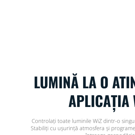
LUMINĂ LA O ATI
APLICAȚIA 
Controlați toate luminile WiZ dintr-o singur
Stabiliți cu ușurință atmosfera și program