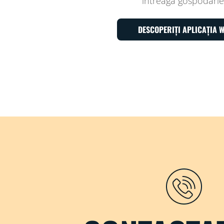
întreaga gospodărie
DESCOPERIȚI APLICAȚIA W