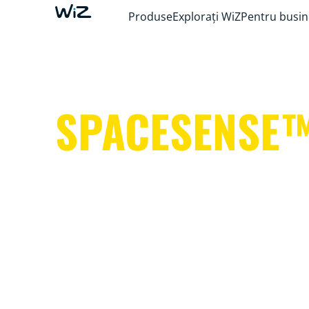
Produse
Explorați WiZ
Pentru busin
SPACESENSE
Lumini inteligente care vă ajută să vă mențin
libere pentru lucruri mai importante.
E simplu. Este SpaceSense™. Este WiZ.