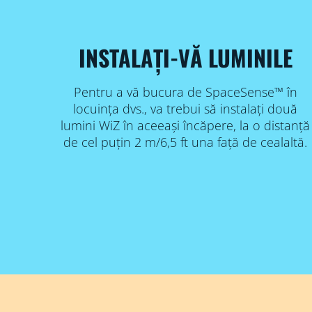
INSTALAȚI-VĂ LUMINILE
Pentru a vă bucura de SpaceSense™ în
locuința dvs., va trebui să instalați două
lumini WiZ în aceeași încăpere, la o distanță
de cel puțin 2 m/6,5 ft una față de cealaltă.