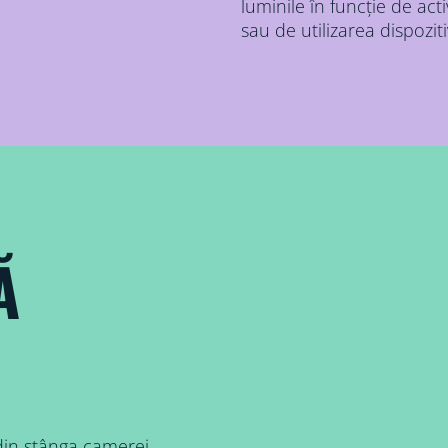
luminile în funcție de act
sau de utilizarea dispozit
Ă
din stânga camerei,