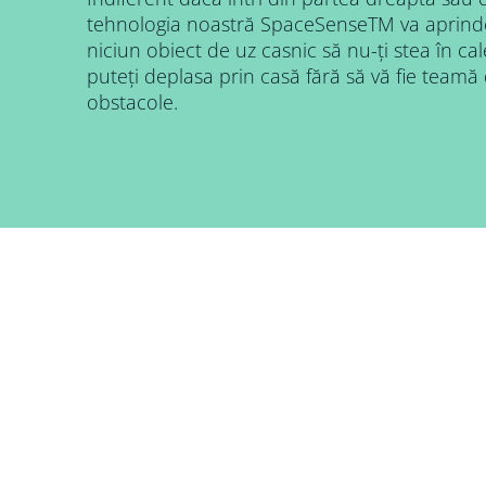
tehnologia noastră SpaceSenseTM va aprinde l
niciun obiect de uz casnic să nu-ți stea în ca
puteți deplasa prin casă fără să vă fie teamă
obstacole.