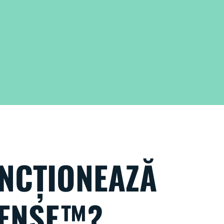
NCȚIONEAZĂ
ENSE™?