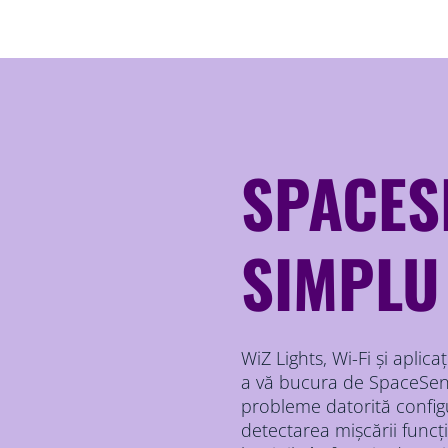
SPACES
SIMPLU
WiZ Lights, Wi-Fi și aplic
a vă bucura de SpaceSens
probleme datorită configu
detectarea mișcării func