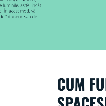
uminile, astfel încât
le. În acest mod, vă
 de întuneric sau de
CUM FU
SPACES