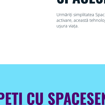
Urmăriți simplitatea Spac
activare, această tehnolo
ușura viața.
PEȚI CU SPACES