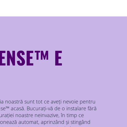
ENSE™ E
ația noastră sunt tot ce aveți nevoie pentru
e™ acasă. Bucurați-vă de o instalare fără
rației noastre neinvazive, în timp ce
ționează automat, aprinzând și stingând