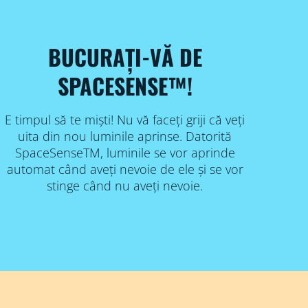
BUCURAȚI-VĂ DE
SPACESENSE™!
E timpul să te miști! Nu vă faceți griji că veți
uita din nou luminile aprinse. Datorită
SpaceSenseTM, luminile se vor aprinde
automat când aveți nevoie de ele și se vor
stinge când nu aveți nevoie.