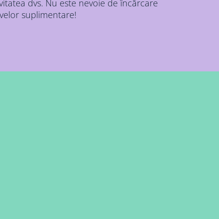
ivitatea dvs. Nu este nevoie de încărcare
ivelor suplimentare!