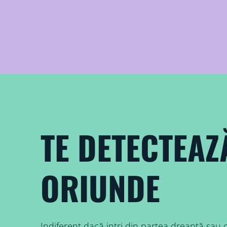
TE DETECTEAZ
ORIUNDE
Indiferent dacă intri din partea dreaptă sau 