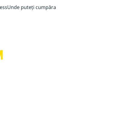
ess
Unde puteți cumpăra
™
eți mâinile