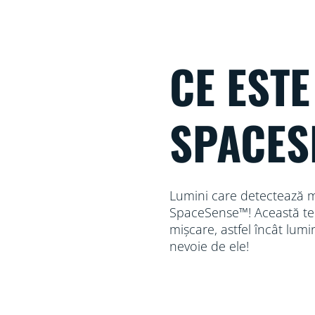
CE ESTE
SPACES
Lumini care detectează m
SpaceSense™! Această teh
mișcare, astfel încât lumi
nevoie de ele!