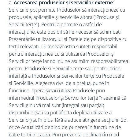
a.
Accesarea produselor și serviciilor externe
:
Serviciile pot permite Produselor să interacționeze cu
produsele, aplicațiile și serviciile altora (“Produse și
Servicii terțe”). Pentru a permite o astfel de
interacțiune, este posibil să fie necesar să schimbați
Prezentările utilizatorului și Datele de pe dispozitive cu
terții relevanți. Dumneavoastră sunteți responsabil
pentru interacțiunea cu și utilizarea Produselor și
Serviciilor terțe iar noi nu ne asumăm responsabilitatea
pentru Produsele și Serviciile terțe sau pentru orice
interfață a Produselor și Serviciilor terțe cu Produsele
și Serviciile. Alegerea dvs. de a prelua, pune în
funcțiune, opera și/sau utiliza Produsele prin
intermediul Produselor și Serviciilor terțe înseamnă că
Serviciile nu vă mai sunt (integral sau parțial)
disponibile (sau vă pot afecta deplina utilizare a
Serviciilor) și, în plus, fără a aduce atingere secțiunii 2d,
orice Actualizări depind de punerea în funcțiune de
către terții în cauză. Prin prezenta declinăm în mod