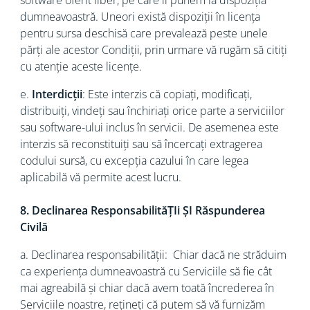
software oferit liber, pe care îl punem la dispoziția
dumneavoastră. Uneori există dispoziții în licența
pentru sursa deschisă care prevalează peste unele
părți ale acestor Condiții, prin urmare vă rugăm să citiți
cu atenție aceste licențe.
e.
Interdicții
: Este interzis că copiați, modificați,
distribuiți, vindeți sau închiriați orice parte a serviciilor
sau software-ului inclus în servicii. De asemenea este
interzis să reconstituiți sau să încercați extragerea
codului sursă, cu excepția cazului în care legea
aplicabilă vă permite acest lucru.
8. Declinarea ResponsabilităȚIi ȘI Răspunderea
Civilă
a. Declinarea responsabilității: Chiar dacă ne străduim
ca experiența dumneavoastră cu Serviciile să fie cât
mai agreabilă și chiar dacă avem toată încrederea în
Serviciile noastre, rețineți că putem să vă furnizăm