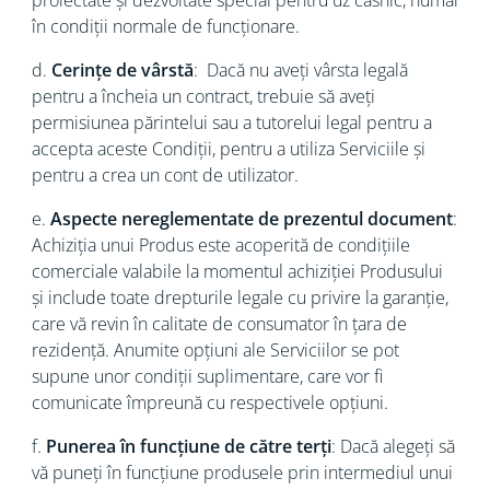
proiectate și dezvoltate special pentru uz casnic, numai
în condiții normale de funcționare.
d.
Cerințe de vârstă
: Dacă nu aveți vârsta legală
pentru a încheia un contract, trebuie să aveți
permisiunea părintelui sau a tutorelui legal pentru a
accepta aceste Condiții, pentru a utiliza Serviciile și
pentru a crea un cont de utilizator.
e.
Aspecte nereglementate de prezentul document
:
Achiziția unui Produs este acoperită de condițiile
comerciale valabile la momentul achiziției Produsului
și include toate drepturile legale cu privire la garanție,
care vă revin în calitate de consumator în țara de
rezidență. Anumite opțiuni ale Serviciilor se pot
supune unor condiții suplimentare, care vor fi
comunicate împreună cu respectivele opțiuni.
f.
Punerea în funcțiune de către terți
: Dacă alegeți să
vă puneți în funcțiune produsele prin intermediul unui