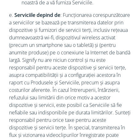
noastră de a vă furniza Serviciile.
e.
Serviciile depind de
: Funcționarea corespunzătoare
a serviciilor se bazează pe transmiterea datelor prin
dispozitive și furnizori de servicii terți, inclusiv rețeaua
dumneavoastră wi-fi, dispozitivul wireless activat
(precum un smartphone sau o tabletă) și (pentru
anumite produse) pe o conexiune la Internet de bandă
largă. Signify nu are niciun control și nu este
responsabil pentru aceste dispozitive și servicii terțe,
asupra compatibilității și a configurației acestora în
raport cu Produsele și Serviciile, precum şi asupra
costurilor aferente. În cazul întreruperii, întârzierii,
refuzului sau limitării din orice motiv a acestor
dispozitive și servicii, este posibil ca Serviciile să fie
nefiabile sau indisponibile pe durata limitărilor. Sunteți
responsabil pentru orice taxe pentru aceste
dispozitive și servicii terțe. În special, transmiterea în
flux și vizionarea videoclipurilor înregistrate poate