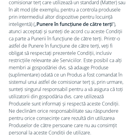
comisionar terț care utilizează un standard (Matter) sau
în alt mod (de exemplu, pentru a controla produsele
prin intermediul altor dispozitive pentru locuință
inteligentă) („
Punere în funcțiune de către terți
”),
atunci acceptați și sunteți de acord cu aceste Condiții
ca parte a Punerii în funcțiune de către terți. Printr-o
astfel de Punere în funcțiune de către terți, veți fi
obligat să respectați prezentele Condiții, inclusiv
restricțiile relevante ale Serviciilor. Este posibil ca alți
membri ai gospodăriei dvs. să adauge Produse
(suplimentare) odată ce un Produs a fost comandat în
sistemul unui astfel de comisionar terț și, prin urmare,
sunteți singurul responsabil pentru a vă asigura că toți
utilizatorii din gospodăria dvs. care utilizează
Produsele sunt informați și respectă aceste Condiții.
Ne declinăm orice responsabilitate sau răspundere
pentru orice consecințe care rezultă din utilizarea
Produselor de către persoane care nu au consimțit
personal la aceste Condiții de utilizare.