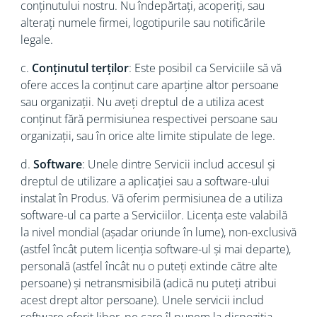
conținutului nostru. Nu îndepărtați, acoperiți, sau
alterați numele firmei, logotipurile sau notificările
legale.
c.
Conținutul terților
: Este posibil ca Serviciile să vă
ofere acces la conținut care aparține altor persoane
sau organizații. Nu aveți dreptul de a utiliza acest
conținut fără permisiunea respectivei persoane sau
organizații, sau în orice alte limite stipulate de lege.
d.
Software
: Unele dintre Servicii includ accesul și
dreptul de utilizare a aplicației sau a software-ului
instalat în Produs. Vă oferim permisiunea de a utiliza
software-ul ca parte a Serviciilor. Licența este valabilă
la nivel mondial (așadar oriunde în lume), non-exclusivă
(astfel încât putem licenția software-ul și mai departe),
personală (astfel încât nu o puteți extinde către alte
persoane) și netransmisibilă (adică nu puteți atribui
acest drept altor persoane). Unele servicii includ