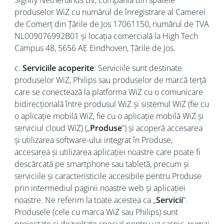
Signify Netherlands BV, compania din spatele
produselor WiZ cu numărul de înregistrare al Camerei
de Comerț din Țările de Jos 17061150, numărul de TVA
NL009076992B01 și locația comercială la High Tech
Campus 48, 5656 AE Eindhoven, Țările de Jos.
c.
Serviciile acoperite
: Serviciile sunt destinate
produselor WiZ, Philips sau produselor de marcă terță
care se conectează la platforma WiZ cu o comunicare
bidirecțională între produsul WiZ și sistemul WiZ (fie cu
o aplicație mobilă WiZ, fie cu o aplicație mobilă WiZ și
serviciul cloud WiZ) („
Produse
”) și acoperă accesarea
și utilizarea software-ului integrat în Produse,
accesarea și utilizarea aplicației noastre care poate fi
descărcată pe smartphone sau tabletă, precum și
serviciile și caracteristicile accesibile pentru Produse
prin intermediul paginii noastre web și aplicației
noastre. Ne referim la toate acestea ca „
Servicii
”.
Produsele (cele cu marca WiZ sau Philips) sunt