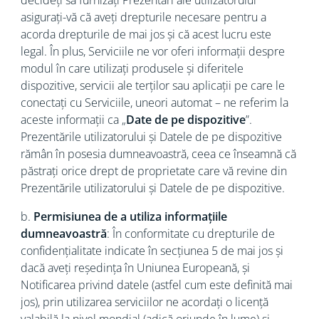
decideți să furnizați Prezentări ale utilizatorului
asigurați-vă că aveți drepturile necesare pentru a
acorda drepturile de mai jos și că acest lucru este
legal. În plus, Serviciile ne vor oferi informații despre
modul în care utilizați produsele și diferitele
dispozitive, servicii ale terților sau aplicații pe care le
conectați cu Serviciile, uneori automat – ne referim la
aceste informații ca „
Date de pe dispozitive
”.
Prezentările utilizatorului și Datele de pe dispozitive
rămân în posesia dumneavoastră, ceea ce înseamnă că
păstrați orice drept de proprietate care vă revine din
Prezentările utilizatorului și Datele de pe dispozitive.
b.
Permisiunea de a utiliza informațiile
dumneavoastră
: În conformitate cu drepturile de
confidențialitate indicate în secțiunea 5 de mai jos și
dacă aveți reședința în Uniunea Europeană, și
Notificarea privind datele (astfel cum este definită mai
jos), prin utilizarea serviciilor ne acordați o licență