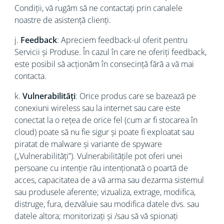
Condiții, vă rugăm să ne contactați prin canalele
noastre de asistență clienți.
j.
Feedback
: Apreciem feedback-ul oferit pentru
Servicii și Produse. În cazul în care ne oferiți feedback,
este posibil să acționăm în consecință fără a vă mai
contacta.
k.
Vulnerabilități
: Orice produs care se bazează pe
conexiuni wireless sau la internet sau care este
conectat la o rețea de orice fel (cum ar fi stocarea în
cloud) poate să nu fie sigur și poate fi exploatat sau
piratat de malware și variante de spyware
(„Vulnerabilități”). Vulnerabilitățile pot oferi unei
persoane cu intenție rău intenționată o poartă de
acces, capacitatea de a vă arma sau dezarma sistemul
sau produsele aferente; vizualiza, extrage, modifica,
distruge, fura, dezvăluie sau modifica datele dvs. sau
datele altora; monitorizați și /sau să vă spionați