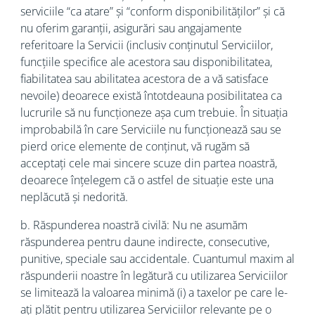
serviciile “ca atare” și “conform disponibilităților” și că
nu oferim garanții, asigurări sau angajamente
referitoare la Servicii (inclusiv conținutul Serviciilor,
funcțiile specifice ale acestora sau disponibilitatea,
fiabilitatea sau abilitatea acestora de a vă satisface
nevoile) deoarece există întotdeauna posibilitatea ca
lucrurile să nu funcționeze așa cum trebuie. În situația
improbabilă în care Serviciile nu funcționează sau se
pierd orice elemente de conținut, vă rugăm să
acceptați cele mai sincere scuze din partea noastră,
deoarece înțelegem că o astfel de situație este una
neplăcută și nedorită.
b. Răspunderea noastră civilă: Nu ne asumăm
răspunderea pentru daune indirecte, consecutive,
punitive, speciale sau accidentale. Cuantumul maxim al
răspunderii noastre în legătură cu utilizarea Serviciilor
se limitează la valoarea minimă (i) a taxelor pe care le-
ați plătit pentru utilizarea Serviciilor relevante pe o