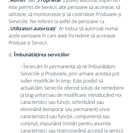
„
Admin
” sau „
Proprietar
”), puteți autoriza, după cum
este permis de Servicii, alte persoane să acceseze, să
utilizeze, să monitorizeze și să controleze Produsele și
Serviciile. Ne referim la astfel de persoane ca
„
Utilizatori autorizați
”. Ar trebui să autorizați numai
acele persoane în care aveți încredere să acceseze
Produse și Servicii.
d.
Îmbunătățirea serviciilor
:
• Încercăm în permanență să ne îmbunătățim
Serviciile și Produsele, prin urmare acestea pot
suferi modificări în timp. Este posibil să
actualizăm Serviciile oferind soluții de remediere
(a bug-urilor) sau de modificare, introducând noi
caracteristici sau funcții, schimbând sau
eliminând (temporar sau permanent) orice
caracteristică sau funcție, componentă sau
conținut, impunând limitări pentru anumite
caracteristici sau restricționând accesul la servicii