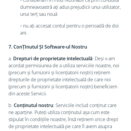
• considerăm în mod rezonabil că prin conduita
dumneavoastră ați adus prejudicii unui utilizator,
unui terț sau nouă
• nu ați accesat contul pentru o perioadă de doi
ani.
7. ConȚInutul ȘI Software-ul Nostru
a.
Drepturi de proprietate intelectuală
: Deși v-am
acordat permisiunea de a utiliza serviciile noastre, noi
(precum și furnizorii și licențiatorii noștri) reținem
drepturile de proprietate intelectuală de care noi
(precum și furnizorii și licențiatorii noștri) beneficiem
din aceste Servicii.
b.
Conținutul nostru
: Serviciile includ conținut care
ne aparține. Puteți utiliza conținutul așa cum este
stipulat în condițiile noastre, însă reținem orice drept
de proprietate intelectuală pe care îl avem asupra