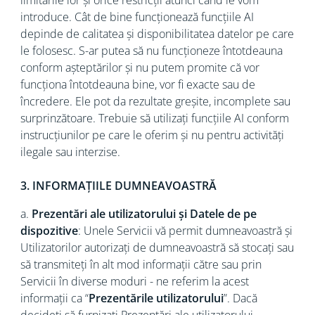
limitările lor și orice restricții atunci când le vom
introduce. Cât de bine funcționează funcțiile AI
depinde de calitatea și disponibilitatea datelor pe care
le folosesc. S-ar putea să nu funcționeze întotdeauna
conform așteptărilor și nu putem promite că vor
funcționa întotdeauna bine, vor fi exacte sau de
încredere. Ele pot da rezultate greșite, incomplete sau
surprinzătoare. Trebuie să utilizați funcțiile AI conform
instrucțiunilor pe care le oferim și nu pentru activități
ilegale sau interzise.
3. INFORMAȚIILE DUMNEAVOASTRĂ
a.
Prezentări ale utilizatorului și Datele de pe
dispozitive
: Unele Servicii vă permit dumneavoastră și
Utilizatorilor autorizați de dumneavoastră să stocați sau
să transmiteți în alt mod informații către sau prin
Servicii în diverse moduri - ne referim la acest
informații ca “
Prezentările utilizatorului
”. Dacă