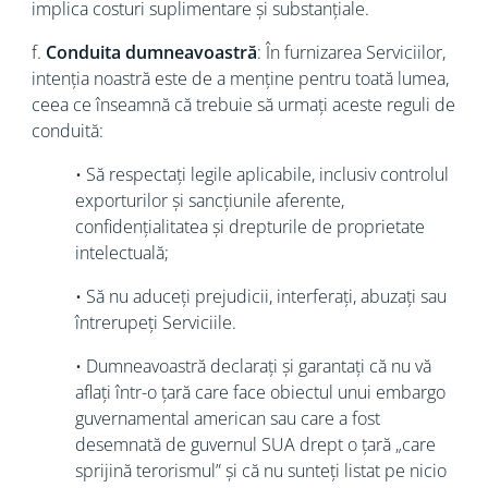
implica costuri suplimentare și substanțiale.
f.
Conduita dumneavoastră
: În furnizarea Serviciilor,
intenția noastră este de a menține pentru toată lumea,
ceea ce înseamnă că trebuie să urmați aceste reguli de
conduită:
• Să respectați legile aplicabile, inclusiv controlul
exporturilor și sancțiunile aferente,
confidențialitatea și drepturile de proprietate
intelectuală;
• Să nu aduceți prejudicii, interferați, abuzați sau
întrerupeți Serviciile.
• Dumneavoastră declarați și garantați că nu vă
aflați într-o țară care face obiectul unui embargo
guvernamental american sau care a fost
desemnată de guvernul SUA drept o țară „care
sprijină terorismul” și că nu sunteți listat pe nicio