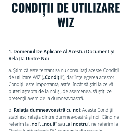
CONDIȚII DE UTILIZARE
WIZ
1. Domeniul De Aplicare Al Acestui Document ȘI
RelaȚIa Dintre Noi
a. Știm că este tentant să nu consultați aceste
Condiții
de utilizare WiZ („
Condiții
”), dar înțelegerea acestor
Condiții este importantă, astfel încât să știți la ce vă
puteți aștepta de la noi și, de asemenea, să știți ce
pretenții avem de la dumneavoastră.
b.
Relația dumneavoastră cu noi
: Aceste Condiții
stabilesc relația dintre dumneavoastră și noi. Când ne
referim la „
noi
”, „
nouă
” sau „
al nostru
”, ne referim la