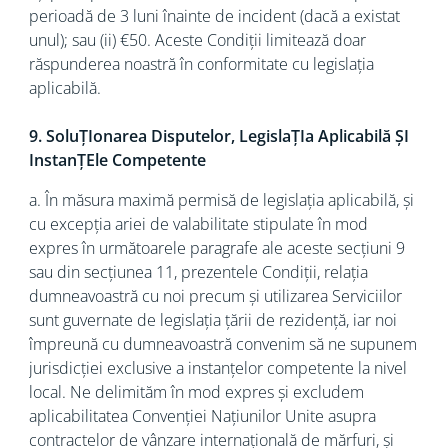
perioadă de 3 luni înainte de incident (dacă a existat
unul); sau (ii) €50. Aceste Condiții limitează doar
răspunderea noastră în conformitate cu legislația
aplicabilă.
9. SoluȚIonarea Disputelor, LegislaȚIa Aplicabilă ȘI
InstanȚEle Competente
a. În măsura maximă permisă de legislația aplicabilă, și
cu excepția ariei de valabilitate stipulate în mod
expres în următoarele paragrafe ale aceste secțiuni 9
sau din secțiunea 11, prezentele Condiții, relația
dumneavoastră cu noi precum și utilizarea Serviciilor
sunt guvernate de legislația țării de rezidență, iar noi
împreună cu dumneavoastră convenim să ne supunem
jurisdicției exclusive a instanțelor competente la nivel
local. Ne delimităm în mod expres și excludem
aplicabilitatea Convenției Națiunilor Unite asupra
contractelor de vânzare internațională de mărfuri, și