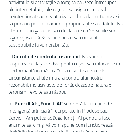
activitățile și activitățile altora; să cauzeze întreruperi
ale internetului și ale rețelei; să asigure accesul
neintenționat sau neautorizat al altora la contul dvs. și
să pună în pericol oamenii, proprietățile sau datele. Nu
oferim nicio garanție sau declarație că Serviciile sunt
sigure și/sau că Serviciile nu au sau nu sunt
susceptibile la vulnerabilități.
l.
Dincolo de controlul rezonabil
: Nu vom fi
răspunzători față de dvs. pentru eșec sau întârziere în
performanță în măsura în care sunt cauzate de
circumstanțe aflate în afara controlului nostru
rezonabil, inclusiv acte de forță, dezastre naturale,
terorism, revolte sau război.
m.
Funcții AI: „Funcții AI
” se referă la funcțiile de
inteligență artificială încorporate în Produse sau
Servicii. Am putea adăuga funcții AI pentru a face
anumite sarcini și vă vom spune cum funcționează,