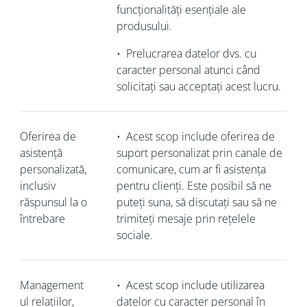
funcționalități esențiale ale
produsului.
•
Prelucrarea datelor dvs. cu
caracter personal atunci când
solicitați sau acceptați acest lucru.
Oferirea de
•
Acest scop include oferirea de
asistență
suport personalizat prin canale de
personalizată,
comunicare, cum ar fi asistența
inclusiv
pentru clienți. Este posibil să ne
răspunsul la o
puteți suna, să discutați sau să ne
întrebare
trimiteți mesaje prin rețelele
sociale.
Management
•
Acest scop include utilizarea
ul relațiilor,
datelor cu caracter personal în