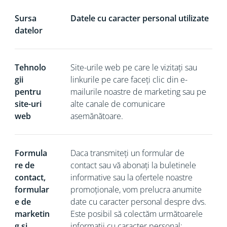
Sursa
Datele cu caracter personal utilizate
datelor
Tehnolo
Site-urile web pe care le vizitați sau
gii
linkurile pe care faceți clic din e-
pentru
mailurile noastre de marketing sau pe
site-uri
alte canale de comunicare
web
asemănătoare.
Formula
Daca
transmiteți un formular de
re de
contact sau vă abonați la buletinele
contact,
informative sau la ofertele noastre
formular
promoționale, vom prelucra anumite
e de
date cu caracter personal despre dvs.
marketin
Este posibil să colectăm următoarele
g și
informații cu caracter personal: