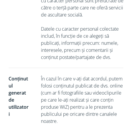
cu caracter personal sunt prelucrate de
către o terță parte care ne oferă servicii
de ascultare socială.
Datele cu caracter personal colectate
includ, în funcție de ce alegeți să
publicați, informații precum: numele,
interesele, precum și comentarii și
conținut postate/partajate de dvs.
Conținut
În cazul în care v-ați dat acordul, putem
ul
folosi conținutul publicat de dvs. online
generat
(cum ar fi fotografiile sau videoclipurile
de
pe care le-ați realizat și care conțin
utilizator
produse WiZ) pentru a le prezenta
i
publicului pe oricare dintre canalele
noastre.