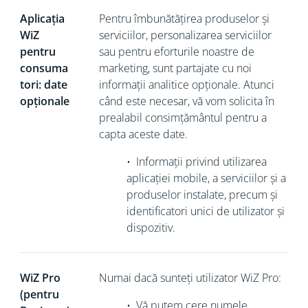
Aplicația
Pentru îmbunătățirea produselor și
WiZ
serviciilor, personalizarea serviciilor
pentru
sau pentru eforturile noastre de
consuma
marketing, sunt partajate cu noi
tori: date
informații analitice opționale. Atunci
opționale
când este necesar, vă vom solicita în
prealabil consimțământul pentru a
capta aceste date.
•
Informații privind utilizarea
aplicației mobile, a serviciilor și a
produselor instalate, precum și
identificatori unici de utilizator și
dispozitiv.
WiZ Pro
Numai dacă sunteți utilizator WiZ Pro:
(pentru
•
Vă putem cere numele