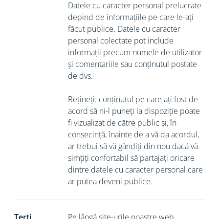
Datele cu caracter personal prelucrate
depind de informațiile pe care le-ați
făcut publice. Datele cu caracter
personal colectate pot include
informații precum numele de utilizator
și comentariile sau conținutul postate
de dvs.
Rețineți: conținutul pe care ați fost de
acord să ni-l puneți la dispoziție poate
fi vizualizat de către public și, în
consecință, înainte de a vă da acordul,
ar trebui să vă gândiți din nou dacă vă
simțiți confortabil să partajați oricare
dintre datele cu caracter personal care
ar putea deveni publice.
Terți
Pe lângă site-urile noastre web,