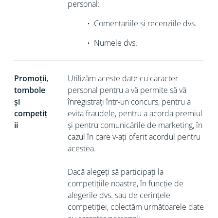
personal:
•
Comentariile și recenziile dvs.
•
Numele dvs.
Promoții,
Utilizăm aceste date cu caracter
tombole
personal pentru a vă permite să vă
și
înregistrați într-un concurs, pentru a
competiț
evita fraudele, pentru a acorda premiul
ii
și pentru comunicările de marketing, în
cazul în care v-ați oferit acordul pentru
acestea.
Dacă alegeți să participați la
competițiile noastre, în funcție de
alegerile dvs. sau de cerințele
competiției, colectăm următoarele date