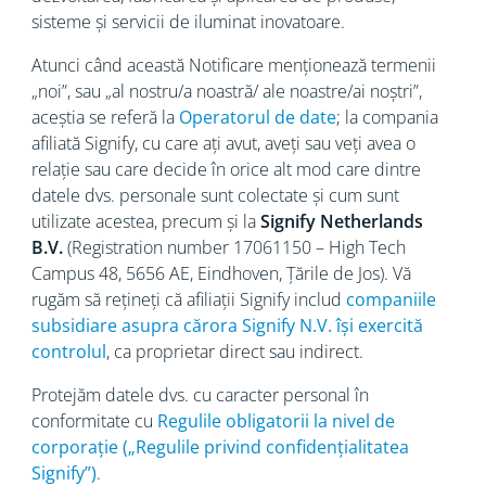
sisteme și servicii de iluminat inovatoare.
Atunci când această Notificare menționează termenii
„noi”, sau „al nostru/a noastră/ ale noastre/ai noștri”,
aceștia se referă la
Operatorul de date
; la compania
afiliată Signify, cu care ați avut, aveți sau veți avea o
relație sau care decide în orice alt mod care dintre
datele dvs. personale sunt colectate și cum sunt
utilizate acestea, precum și la
Signify Netherlands
B.V.
(Registration number 17061150 – High Tech
Campus 48, 5656
AE, Eindhoven, Țările de Jos). Vă
rugăm să rețineți că afiliații Signify includ
companiile
subsidiare asupra cărora Signify N.V. își exercită
controlul
, ca proprietar direct sau indirect.
Protejăm datele dvs. cu caracter personal în
conformitate cu
Regulile obligatorii la nivel de
corporație („Regulile privind confidențialitatea
Signify”)
.