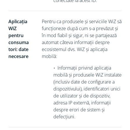
conectate la acest ID.
Aplicația
Pentru ca produsele și serviciile WiZ să
WiZ
funcționeze după cum s-a prevăzut și
pentru
în mod fiabil și sigur, ni se partajează
consuma
automat câteva informații despre
tori: date
ecosistemul dvs. WiZ și aplicația
necesare
mobilă:
•
Informații privind aplicația
mobilă și produsele WiZ instalate
(inclusiv date de configurare a
dispozitivului), identificatori unici
de utilizator și de dispozitiv,
adresa IP
externă, informații
despre erori de sistem și
defecțiuni.