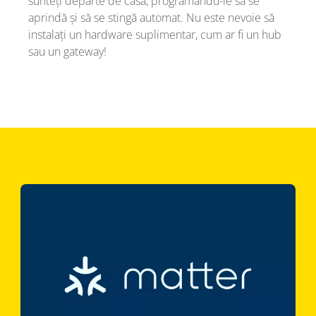
sunteți departe de casă, programându-le să se
aprindă și să se stingă automat. Nu este nevoie să
instalați un hardware suplimentar, cum ar fi un hub
sau un gateway!