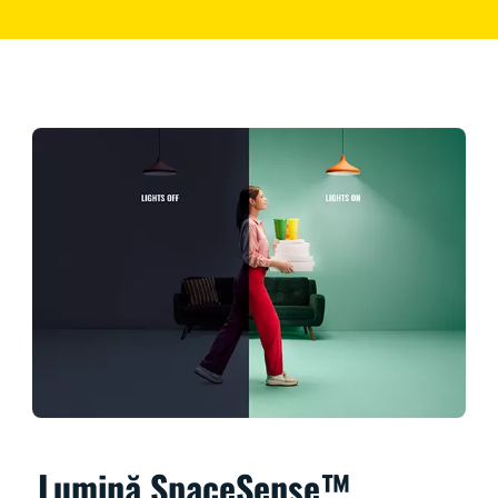
Lumină SpaceSense™