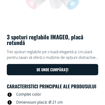
3 spoturi reglabile IMAGEO, placă
rotundă
Trei spoturi reglabile pe o bază elegantă și circulară
pentru tavan vă oferă o mulțime de opțiuni distractive
pentru a vă inunda camera cu lumină și culori
frumoase. Alegeți un scenariu de lumină pentru o
DE UNDE CUMPĂRAȚI
activitate specifică folosind instalația noastră de
iluminat pentru spoturi în relief sau lăsați totul în
CARACTERISTICI PRINCIPALE ALE PRODUSULUI
seama rutinelor automate ale aplicației noastre.
Complet color
Dimensiuni placă: Ø 21 cm