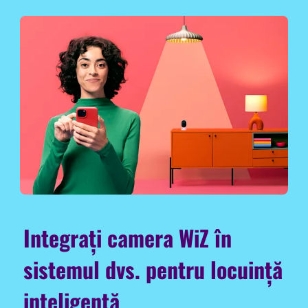
Integrați camera WiZ în
sistemul dvs. pentru locuință
inteligentă