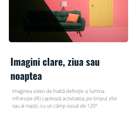
Imagini clare, ziua sau
noaptea
Imaginea video de înaltă definiție și lumina
infraroșie (IR) captează activitatea, pe timpul zilei
sau al nopții, cu un câmp vizual de 120°.