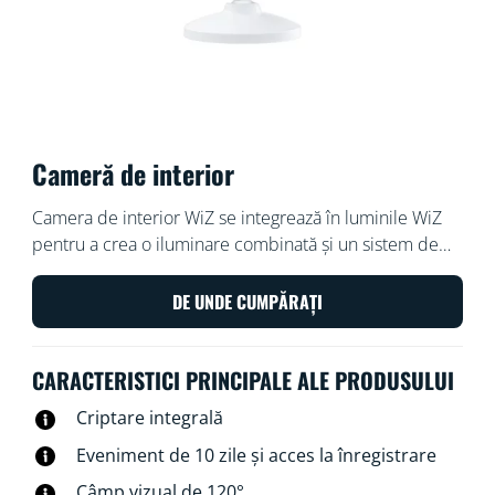
Cameră de interior
Camera de interior WiZ se integrează în luminile WiZ
pentru a crea o iluminare combinată și un sistem de
monitorizare a locuinței. Amplasați camera oriunde
doriți și declanșați-o prin detecția mișcării, sunetului
DE UNDE CUMPĂRAȚI
sau cu aplicația WiZ. Folosiți vederea nocturnă pentru a
vedea în întuneric, sunetul bidirecțional pentru a
CARACTERISTICI PRINCIPALE ALE PRODUSULUI
descuraja intrușii sau pentru a oferi ajutor și înregistrați
dovezile. WiZ vă oferă control deplin, indiferent dacă
Criptare integrală
sunteți acasă sau nu, prin intermediul aplicației noastre
Eveniment de 10 zile și acces la înregistrare
integrate de securitate și control al luminii. Aprindeți
luminile, declanșați o alarmă luminoasă, activați sunetul
Câmp vizual de 120°