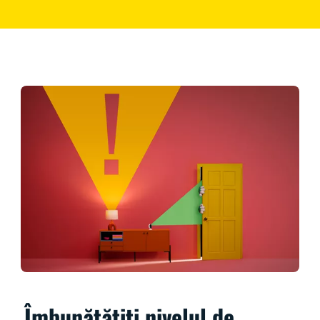
Îmbunătățiți nivelul de