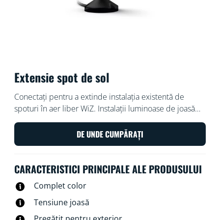
Extensie spot de sol
Conectați pentru a extinde instalația existentă de
spoturi în aer liber WiZ. Instalații luminoase de joasă
tensiune sunt ușor și sigur de instalat. Aranjați și
rearanjați cum doriți, fără cablare suplimentară.
DE UNDE CUMPĂRAȚI
Utilizați rețeaua Wi-Fi existentă pentru a controla
luminile cu vocea sau cu aplicația WiZ.
CARACTERISTICI PRINCIPALE ALE PRODUSULUI
Complet color
Tensiune joasă
Pregătit pentru exterior