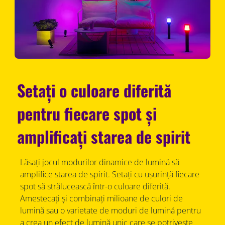
Setați o culoare diferită
pentru fiecare spot și
amplificați starea de spirit
Lăsați jocul modurilor dinamice de lumină să
amplifice starea de spirit. Setați cu ușurință fiecare
spot să strălucească într-o culoare diferită.
Amestecați și combinați milioane de culori de
lumină sau o varietate de moduri de lumină pentru
a crea un efect de lumină unic care se potrivește