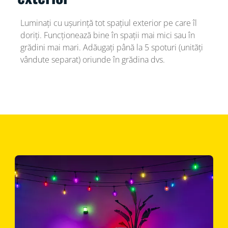
Luminați cu ușurință tot spațiul exterior pe care îl
doriți. Funcționează bine în spații mai mici sau în
grădini mai mari. Adăugați până la 5 spoturi (unități
vândute separat) oriunde în grădina dvs.