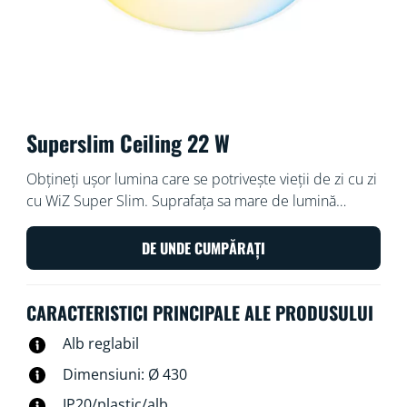
Superslim Ceiling 22 W
Obțineți ușor lumina care se potrivește vieții de zi cu zi
cu WiZ Super Slim. Suprafața sa mare de lumină
circulară vă inundă camera cu lumină albastră rece
pentru a promova vigilența și concentrarea și se
DE UNDE CUMPĂRAȚI
estompează într-o culoare moale și caldă pentru a vă
ajuta să vă relaxați.
CARACTERISTICI PRINCIPALE ALE PRODUSULUI
Alb reglabil
Dimensiuni: Ø 430
IP20/plastic/alb