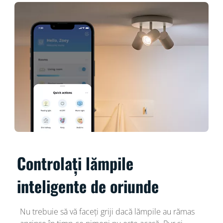
Controlați lămpile
inteligente de oriunde
Nu trebuie să vă faceți griji dacă lămpile au rămas