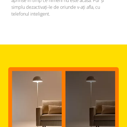
aprinse în timp ce nimeni nu este acasă. Pur și
simplu dezactivați-le de oriunde v-ați afla, cu
telefonul inteligent.