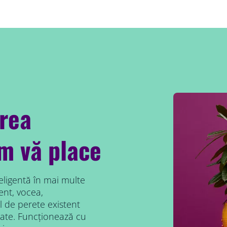
area
um vă place
eligentă în mai multe
ent, vocea,
 de perete existent
ate. Funcționează cu