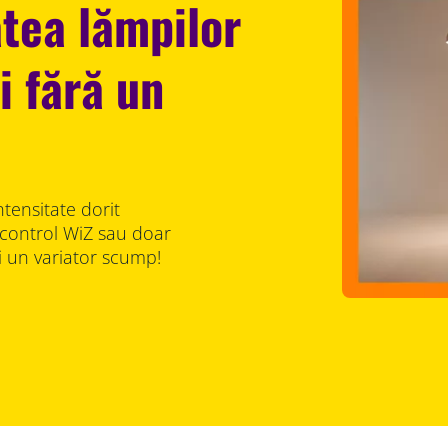
atea lămpilor
i fără un
ntensitate dorit
e control WiZ sau doar
ți un variator scump!