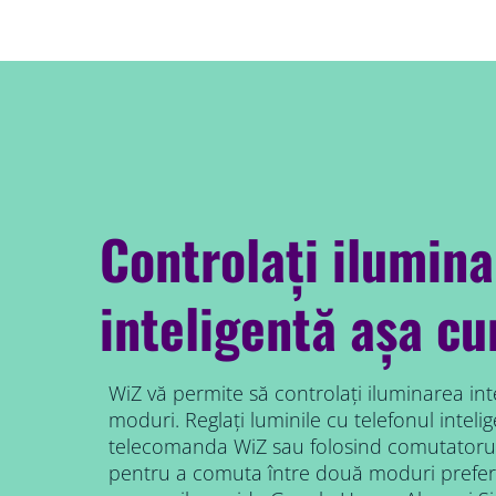
Controlați ilumin
inteligentă așa c
WiZ vă permite să controlați iluminarea int
moduri. Reglați luminile cu telefonul intelig
telecomanda WiZ sau folosind comutatorul
pentru a comuta între două moduri prefer