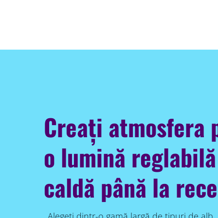
Creați atmosfera 
o lumină reglabilă
caldă până la rece
Alegeți dintr-o gamă largă de tipuri de alb,