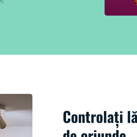
i.
Controlați l
de oriunde