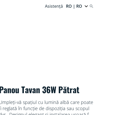
Asistență
RO | RO
Panou Tavan 36W Pătrat
Umpleți-vă spațiul cu lumină albă care poate
fi reglată în funcție de dispoziția sau scopul
dvs.. Designul elegant și instalarea ușoară fac