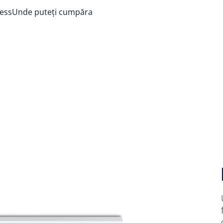
ess
Unde puteți cumpăra