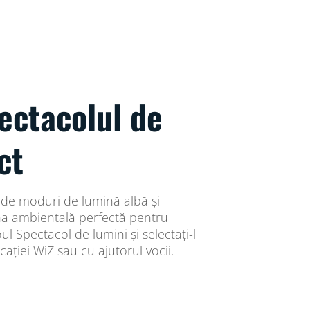
ectacolul de
ct
 de moduri de lumină albă și
na ambientală perfectă pentru
ul Spectacol de lumini și selectați-l
cației WiZ sau cu ajutorul vocii.