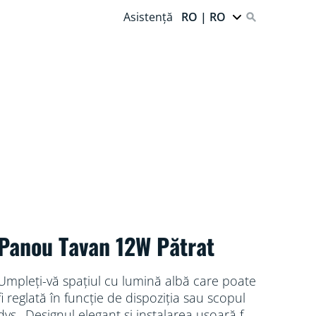
Asistență
RO | RO
Panou Tavan 12W Pătrat
Umpleți-vă spațiul cu lumină albă care poate
fi reglată în funcție de dispoziția sau scopul
dvs.. Designul elegant și instalarea ușoară fac