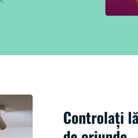
i.
Controlați l
de oriunde