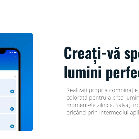
Creați-vă sp
lumini perfe
Realizați propria combinație
colorată pentru a crea lumi
momentele zilnice. Salvați no
oricând prin intermediul apli