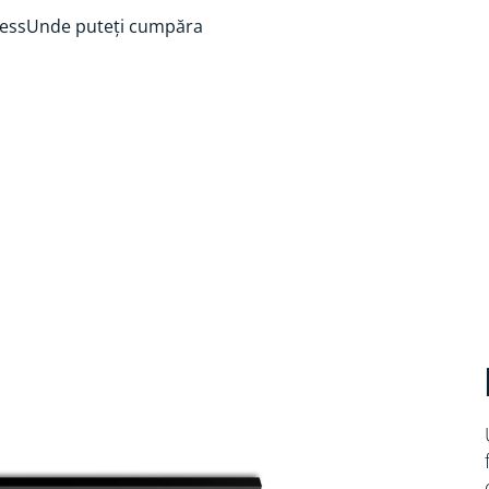
ess
Unde puteți cumpăra