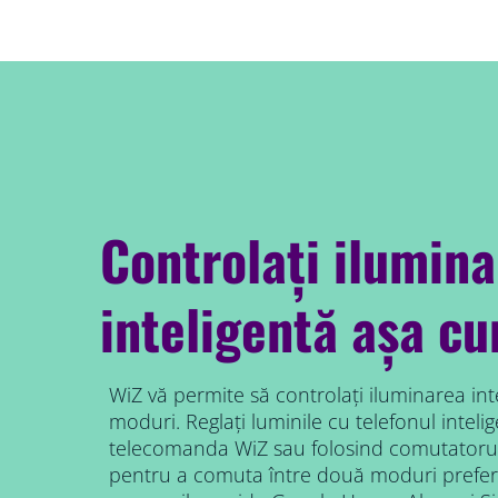
Controlați ilumin
inteligentă așa c
WiZ vă permite să controlați iluminarea int
moduri. Reglați luminile cu telefonul intelig
telecomanda WiZ sau folosind comutatorul
pentru a comuta între două moduri prefer