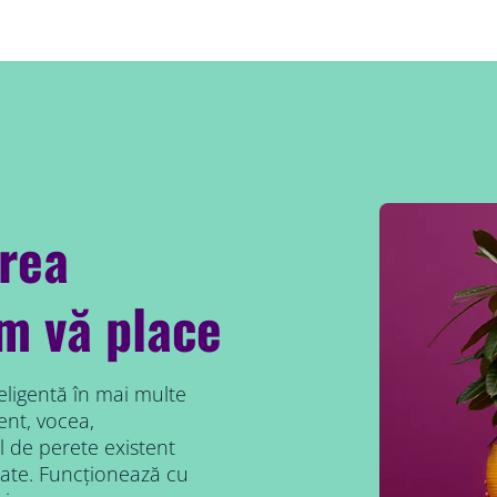
area
um vă place
eligentă în mai multe
ent, vocea,
 de perete existent
ate. Funcționează cu