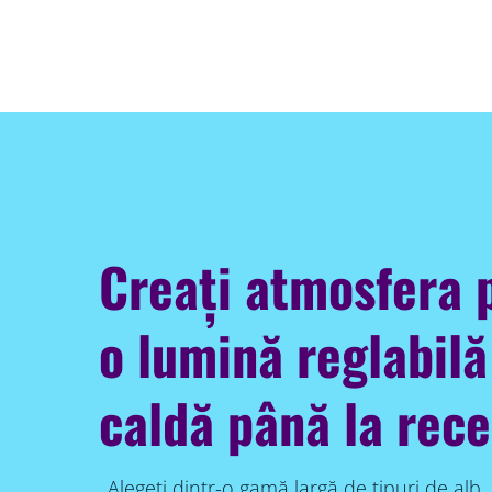
Creați atmosfera 
o lumină reglabilă
caldă până la rece
Alegeți dintr-o gamă largă de tipuri de alb,