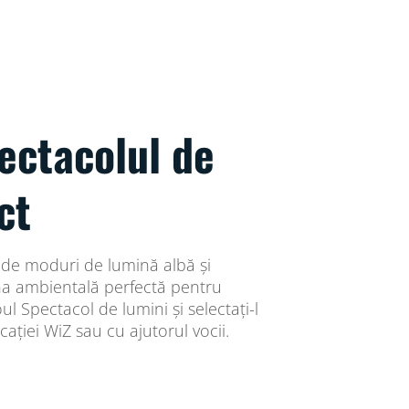
ectacolul de
ct
 de moduri de lumină albă și
na ambientală perfectă pentru
ul Spectacol de lumini și selectați-l
cației WiZ sau cu ajutorul vocii.