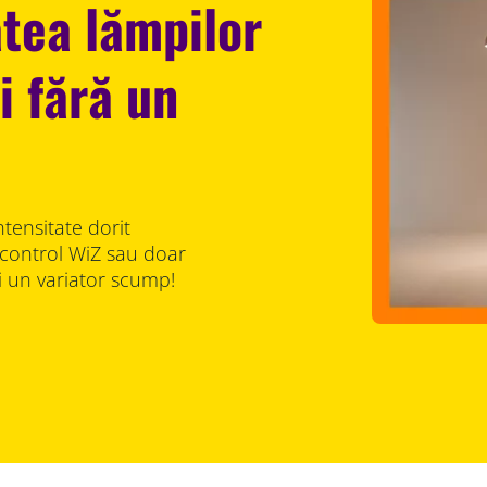
atea lămpilor
i fără un
ntensitate dorit
e control WiZ sau doar
ți un variator scump!