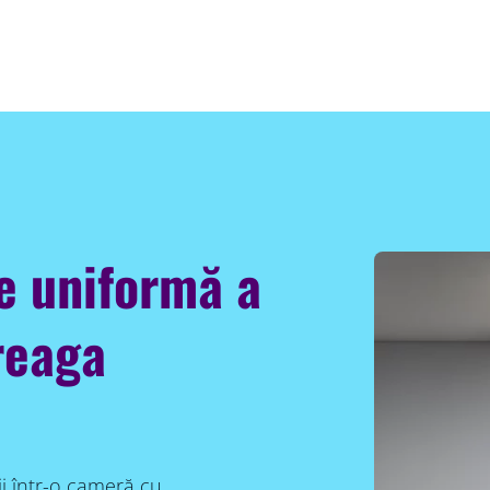
ie uniformă a
reaga
ii într-o cameră cu