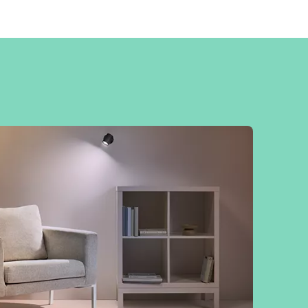
fără să fie nevoie de echipamente, rețele sau
configurare suplimentară.