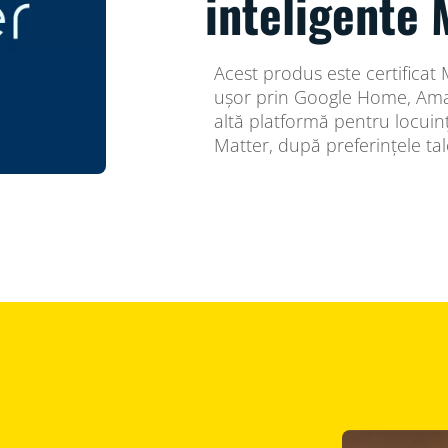
inteligente 
Acest produs este certificat 
ușor prin Google Home, Ama
altă platformă pentru locuin
Matter, după preferințele tal