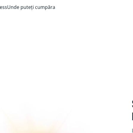
ess
Unde puteți cumpăra