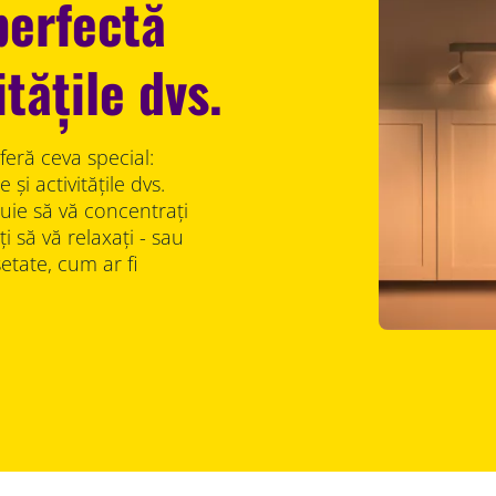
perfectă
tățile dvs.
feră ceva special:
și activitățile dvs.
uie să vă concentrați
 să vă relaxați - sau
etate, cum ar fi