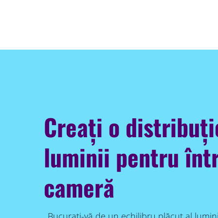
Creați o distribuț
luminii pentru înt
cameră
Bucurați-vă de un echilibru plăcut al lumin