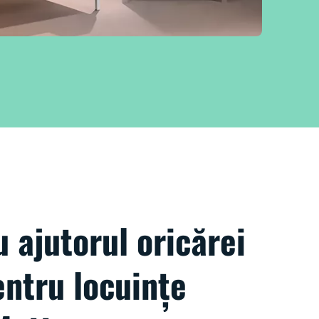
u ajutorul oricărei
ntru locuințe