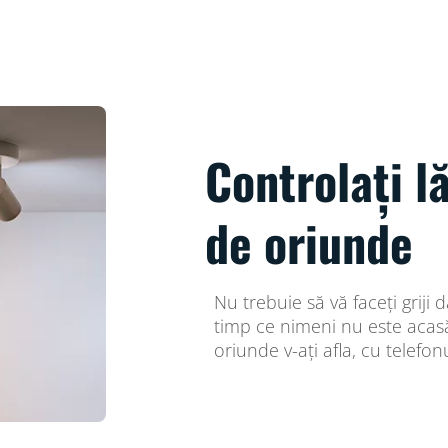
Controlați l
de oriunde
Nu trebuie să vă faceți griji
timp ce nimeni nu este acasă.
oriunde v-ați afla, cu telefonu