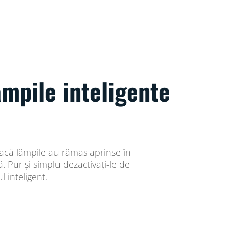
ămpile inteligente
 dacă lămpile au rămas aprinse în
 Pur și simplu dezactivați-le de
l inteligent.