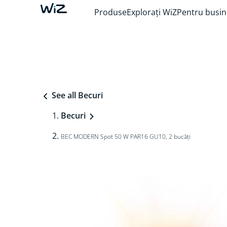
Produse
Explorați WiZ
Pentru busin
See all Becuri
Becuri
BEC MODERN Spot 50 W PAR16 GU10, 2 bucăți