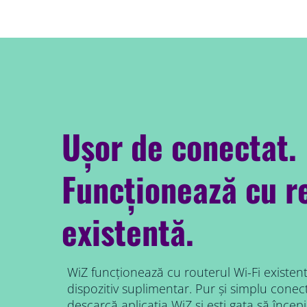
Ușor de conectat.
Funcționează cu r
existentă.
WiZ funcționează cu routerul Wi-Fi existent
dispozitiv suplimentar. Pur și simplu cone
descarcă aplicația WiZ și ești gata să începi