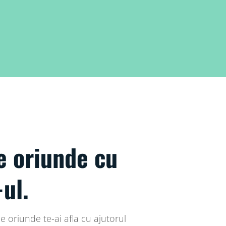
e oriunde cu
ul.
e oriunde te-ai afla cu ajutorul