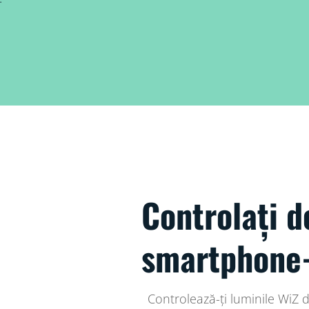
Controlați d
smartphone-
Controlează-ți luminile WiZ d