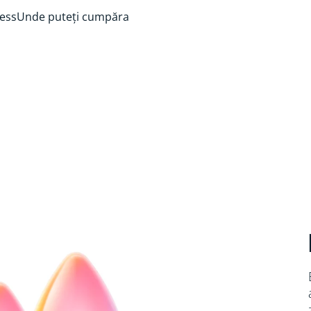
ess
Unde puteți cumpăra