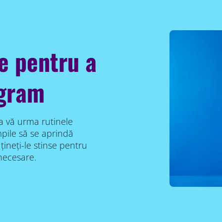
e pentru a
ogram
 a vă urma rutinele
pile să se aprindă
țineți-le stinse pentru
necesare.