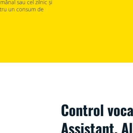
ămânal sau cel zilnic și
pentru un consum de
Control voca
Assistant, A