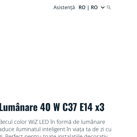
Asistență
RO | RO
Lumânare 40 W C37 E14 x3
Becul color WiZ LED în formă de lumânare
aduce iluminatul inteligent în viața ta de zi cu
zi. Perfect pentru toate instalațiile decorative