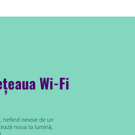
ețeaua Wi-Fi
, nefiind nevoie de un
ctează noua ta lumină,
!