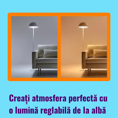
Creați atmosfera perfectă cu
o lumină reglabilă de la albă